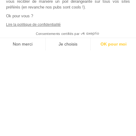
vous recibler de manière un poil dérangeante sur tous vos sites
préférés (en revanche nos pubs sont cools !).
Ok pour vous ?
Lire la politique de confidentialité
Consentements certifiés par
Non merci
Je choisis
OK pour moi
Axeptio consent
Plateforme de Gestion du Consentement : Personnalisez vos Options
Notre plateforme vous permet d'adapter et de gérer vos paramètres de
Inscrivez vous à notre newsletter !
L'actualité immobilière, tous les vendredis, dans votre
boite mail.