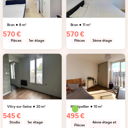
Bron
8
m²
Bron
11
m²
570 €
570 €
Pièces
1er étage
Pièces
3ème étage
Vitry-sur-Seine
20
m²
Montpellier
10
m²
545 €
495 €
Studio
1er étage
4ème étage et
Pièces