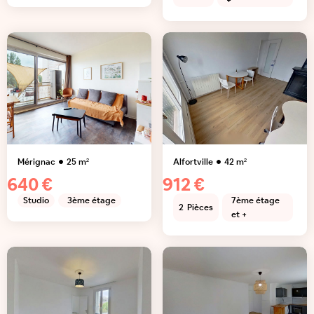
+
Mérignac
25
m²
Alfortville
42
m²
640 €
912 €
Studio
3ème étage
7ème étage
2
Pièces
et +