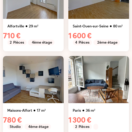
Alfortville
29
m²
Saint-Ouen-sur-Seine
80
m²
710 €
1 600 €
2
Pièces
4ème étage
4
Pièces
2ème étage
Maisons-Alfort
17
m²
Paris
36
m²
780 €
1 300 €
Studio
4ème étage
2
Pièces