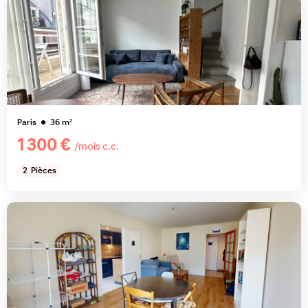
Paris
36
m²
1 300 €
/mois c.c.
2
Pièces