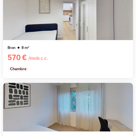
Bron
8
m²
570 €
/mois c.c.
Chambre