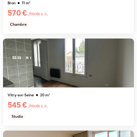
Bron
11
m²
570 €
/mois c.c.
Chambre
Vitry-sur-Seine
20
m²
545 €
/mois c.c.
Studio