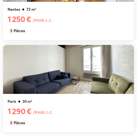
Nantes
72
m²
1 250 €
/mois c.c.
3
Pièces
Paris
30
m²
1 290 €
/mois c.c.
2
Pièces