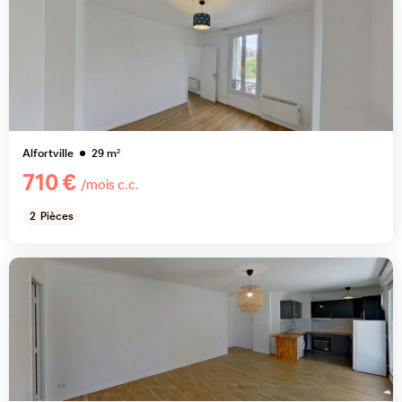
Alfortville
29
m²
710 €
/mois c.c.
2
Pièces