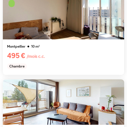
Montpellier
10
m²
495 €
/mois c.c.
Chambre