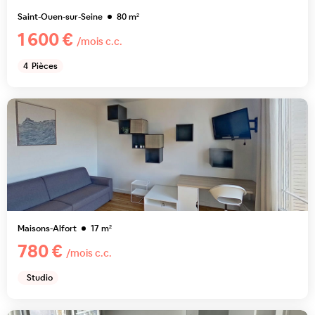
Saint-Ouen-sur-Seine
80
m²
1 600 €
/mois c.c.
4
Pièces
Maisons-Alfort
17
m²
780 €
/mois c.c.
Studio