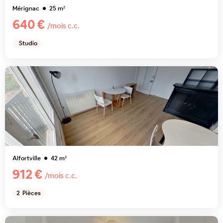
Mérignac
25
m²
640 €
/mois c.c.
Studio
Alfortville
42
m²
912 €
/mois c.c.
2
Pièces