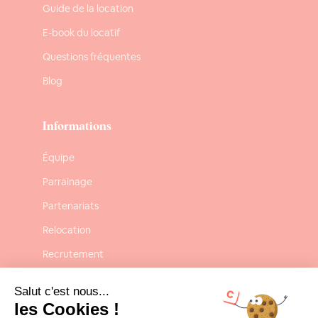
Guide de la location
E-book du locatif
Questions fréquentes
Blog
Informations
Équipe
Parrainage
Partenariats
Relocation
Recrutement
Confidentialité
Salut c'est nous...
Mentions légales
les Cookies !