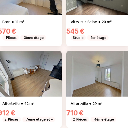
Bron
11
m²
Vitry-sur-Seine
20
m²
570 €
545 €
Pièces
3ème étage
Studio
1er étage
Alfortville
42
m²
Alfortville
29
m²
912 €
710 €
2
Pièces
7ème étage et +
2
Pièces
4ème étage