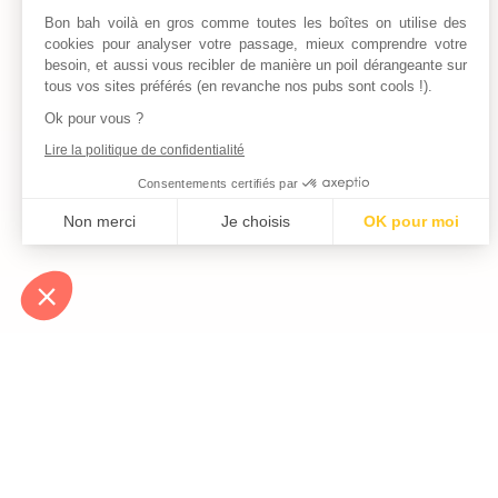
Bon bah voilà en gros comme toutes les boîtes on utilise des
cookies pour analyser votre passage, mieux comprendre votre
besoin, et aussi vous recibler de manière un poil dérangeante sur
tous vos sites préférés (en revanche nos pubs sont cools !).
Ok pour vous ?
Lire la politique de confidentialité
Consentements certifiés par
Non merci
Je choisis
OK pour moi
Axeptio consent
Plateforme de Gestion du Consentement : Personnalisez vos Optio
Notre plateforme vous permet d'adapter et de gérer vos paramètres