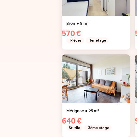
Bron
8
m²
570 €
Pièces
1er étage
Mérignac
25
m²
640 €
Studio
3ème étage