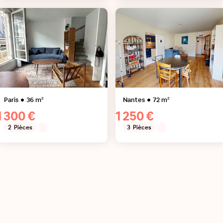
Paris
36
m²
Nantes
72
m²
1 300 €
1 250 €
2
Pièces
3
Pièces