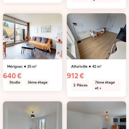
+
Mérignac
25
m²
Alfortville
42
m²
640 €
912 €
Studio
3ème étage
7ème étage
2
Pièces
et +