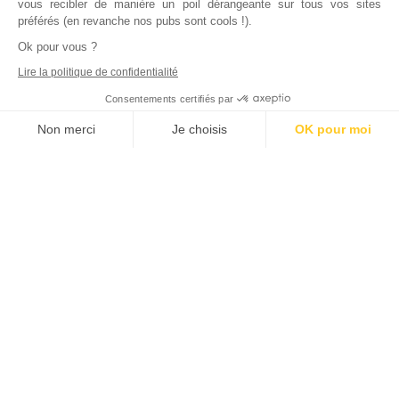
vous recibler de manière un poil dérangeante sur tous vos sites
préférés (en revanche nos pubs sont cools !).
Ok pour vous ?
Lire la politique de confidentialité
Consentements certifiés par
Non merci
Je choisis
OK pour moi
Axeptio consent
Plateforme de Gestion du Consentement : Personnalisez vos Options
Notre plateforme vous permet d'adapter et de gérer vos paramètres de
Inscrivez vous à notre newsletter !
L'actualité immobilière, tous les vendredis, dans votre
boite mail.