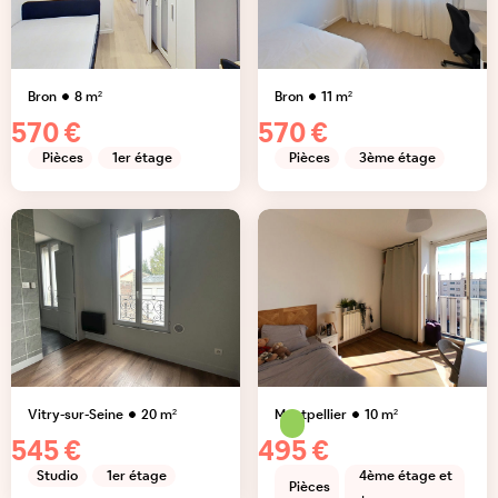
Bron
8
m²
Bron
11
m²
570 €
570 €
Pièces
1er étage
Pièces
3ème étage
Vitry-sur-Seine
20
m²
Montpellier
10
m²
545 €
495 €
Studio
1er étage
4ème étage et
Pièces