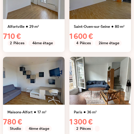
Alfortville
29
m²
Saint-Ouen-sur-Seine
80
m²
710 €
1 600 €
2
Pièces
4ème étage
4
Pièces
2ème étage
Maisons-Alfort
17
m²
Paris
36
m²
780 €
1 300 €
Studio
4ème étage
2
Pièces