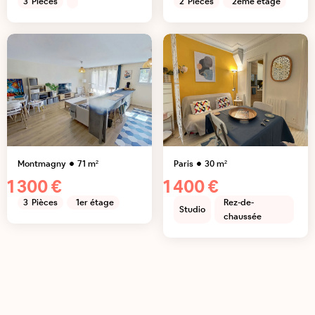
3
Pièces
2
Pièces
2ème étage
Montmagny
71
m²
Paris
30
m²
1 300 €
1 400 €
3
Pièces
1er étage
Rez-de-
Studio
chaussée