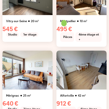
Vitry-sur-Seine
20
m²
Montpellier
10
m²
545 €
495 €
Studio
1er étage
4ème étage et
Pièces
+
Mérignac
25
m²
Alfortville
42
m²
640 €
912 €