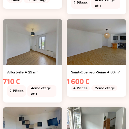
Studio
3ème étage
4ème étage
2
Pièces
et +
Alfortville
29
m²
Saint-Ouen-sur-Seine
80
m²
710 €
1 600 €
4ème étage
4
Pièces
2ème étage
2
Pièces
et +