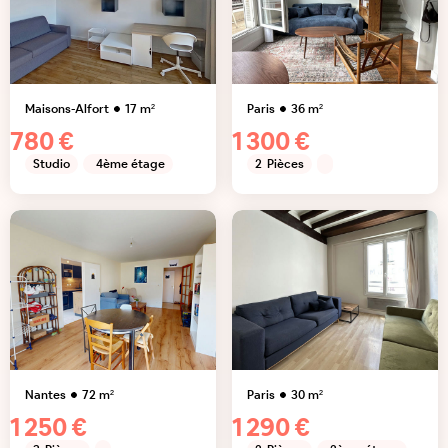
Maisons-Alfort
17
m²
Paris
36
m²
780 €
1 300 €
Studio
4ème étage
2
Pièces
Nantes
72
m²
Paris
30
m²
1 250 €
1 290 €