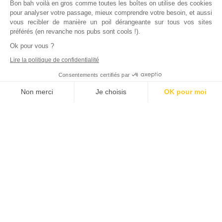
Bon bah voilà en gros comme toutes les boîtes on utilise des cookies
pour analyser votre passage, mieux comprendre votre besoin, et aussi
vous recibler de manière un poil dérangeante sur tous vos sites
préférés (en revanche nos pubs sont cools !).
Ok pour vous ?
Lire la politique de confidentialité
Consentements certifiés par
Non merci
Je choisis
OK pour moi
Axeptio consent
Plateforme de Gestion du Consentement : Personnalisez vos Options
Notre plateforme vous permet d'adapter et de gérer vos paramètres de
Inscrivez vous à notre newsletter !