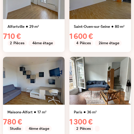
Alfortville
29
m²
Saint-Ouen-sur-Seine
80
m²
710 €
1 600 €
2
Pièces
4ème étage
4
Pièces
2ème étage
Maisons-Alfort
17
m²
Paris
36
m²
780 €
1 300 €
Studio
4ème étage
2
Pièces