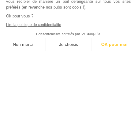
vous recibler de manière un poil dérangeante sur tous vos sites
préférés (en revanche nos pubs sont cools !).
Ok pour vous ?
Lire la politique de confidentialité
Consentements certifiés par
Non merci
Je choisis
OK pour moi
Axeptio consent
Plateforme de Gestion du Consentement : Personnalisez vos Options
Notre plateforme vous permet d'adapter et de gérer vos paramètres de
Inscrivez vous à notre newsletter !
L'actualité immobilière, tous les vendredis, dans votre
boite mail.