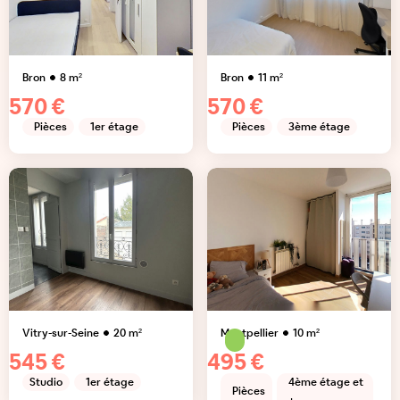
Bron
8
m²
Bron
11
m²
570 €
570 €
Pièces
1er étage
Pièces
3ème étage
Vitry-sur-Seine
20
m²
Montpellier
10
m²
545 €
495 €
Studio
1er étage
4ème étage et
Pièces