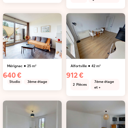
+
Mérignac
25
m²
Alfortville
42
m²
640 €
912 €
Studio
3ème étage
7ème étage
2
Pièces
et +