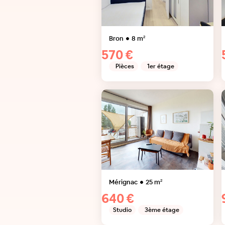
Bron
8
m²
570 €
Pièces
1er étage
Mérignac
25
m²
640 €
Studio
3ème étage