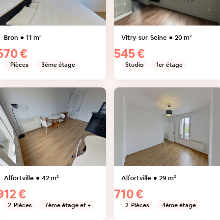
Bron
11
m²
Vitry-sur-Seine
20
m²
570 €
545 €
Pièces
3ème étage
Studio
1er étage
Alfortville
42
m²
Alfortville
29
m²
912 €
710 €
2
Pièces
7ème étage et +
2
Pièces
4ème étage