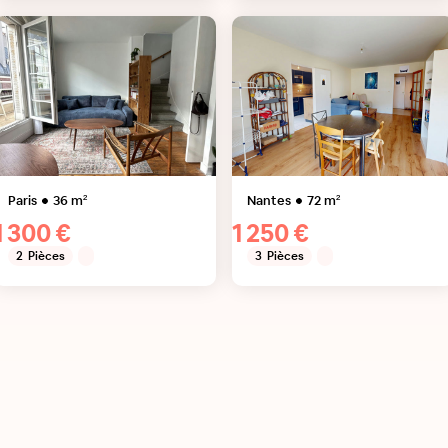
Paris
36
m²
Nantes
72
m²
1 300 €
1 250 €
2
Pièces
3
Pièces