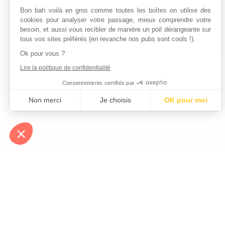
Bon bah voilà en gros comme toutes les boîtes on utilise des
cookies pour analyser votre passage, mieux comprendre votre
besoin, et aussi vous recibler de manière un poil dérangeante sur
tous vos sites préférés (en revanche nos pubs sont cools !).
Ok pour vous ?
Lire la politique de confidentialité
Consentements certifiés par
Non merci
Je choisis
OK pour moi
Axeptio consent
Plateforme de Gestion du Consentement : Personnalisez vos Optio
Notre plateforme vous permet d'adapter et de gérer vos paramètres