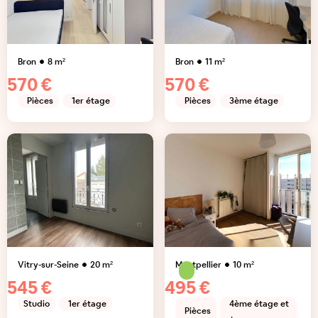
Bron
8
m²
Bron
11
m²
570 €
570 €
Pièces
1er étage
Pièces
3ème étage
Vitry-sur-Seine
20
m²
Montpellier
10
m²
545 €
495 €
Studio
1er étage
4ème étage et
Pièces