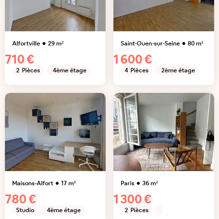
Alfortville
29
m²
Saint-Ouen-sur-Seine
80
m²
710 €
1 600 €
2
Pièces
4ème étage
4
Pièces
2ème étage
Maisons-Alfort
17
m²
Paris
36
m²
780 €
1 300 €
Studio
4ème étage
2
Pièces