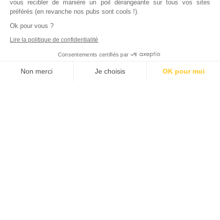
vous recibler de manière un poil dérangeante sur tous vos sites
préférés (en revanche nos pubs sont cools !).
Ok pour vous ?
Lire la politique de confidentialité
Consentements certifiés par
Non merci
Je choisis
OK pour moi
Axeptio consent
Plateforme de Gestion du Consentement : Personnalisez vos Options
Notre plateforme vous permet d'adapter et de gérer vos paramètres de
Inscrivez vous à notre newsletter !
L'actualité immobilière, tous les vendredis, dans votre
boite mail.