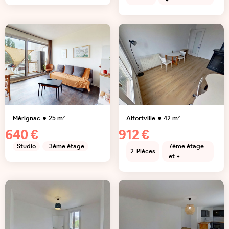
+
Mérignac
25
m²
Alfortville
42
m²
640 €
912 €
Studio
3ème étage
7ème étage
2
Pièces
et +