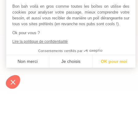
Bon bah voilà en gros comme toutes les boîtes on utilise des
cookies pour analyser votre passage, mieux comprendre votre
besoin, et aussi vous recibler de manière un poil dérangeante sur
tous vos sites préférés (en revanche nos pubs sont cools !).
Ok pour vous ?
Lire la politique de confidentialité
Consentements certifiés par
Non merci
Je choisis
OK pour moi
Axeptio consent
Plateforme de Gestion du Consentement : Personnalisez vos Optio
Notre plateforme vous permet d'adapter et de gérer vos paramètres