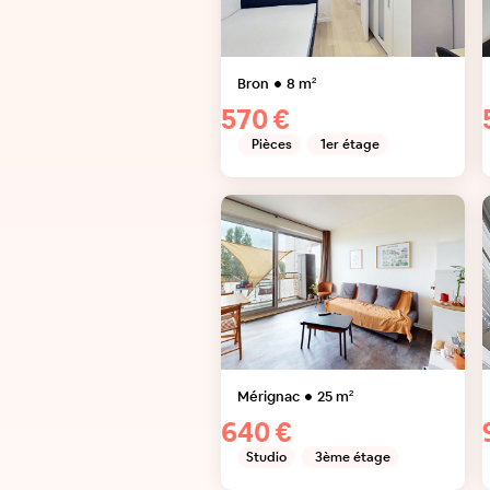
Bron
8
m²
570 €
Pièces
1er étage
Mérignac
25
m²
640 €
Studio
3ème étage