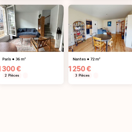
Paris
36
m²
Nantes
72
m²
1 300 €
1 250 €
2
Pièces
3
Pièces