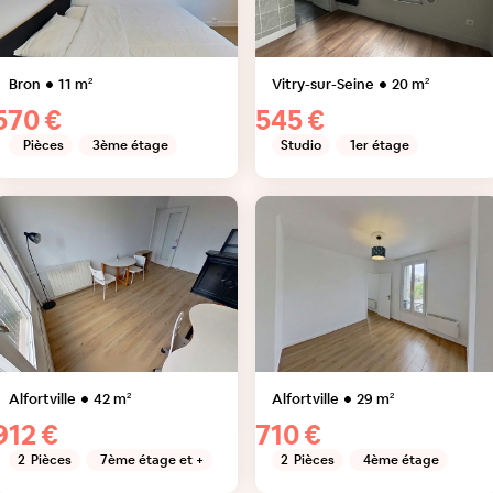
Bron
11
m²
Vitry-sur-Seine
20
m²
570 €
545 €
Pièces
3ème étage
Studio
1er étage
Alfortville
42
m²
Alfortville
29
m²
912 €
710 €
2
Pièces
7ème étage et +
2
Pièces
4ème étage