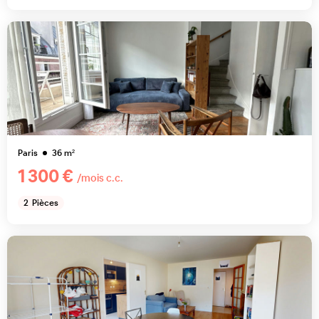
Paris
36
m²
1 300 €
/mois c.c.
2
Pièces