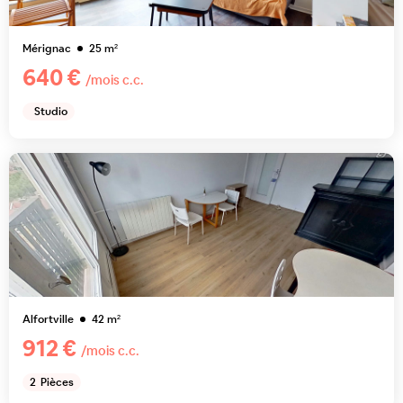
Mérignac
25
m²
640 €
/mois c.c.
Studio
Alfortville
42
m²
912 €
/mois c.c.
2
Pièces