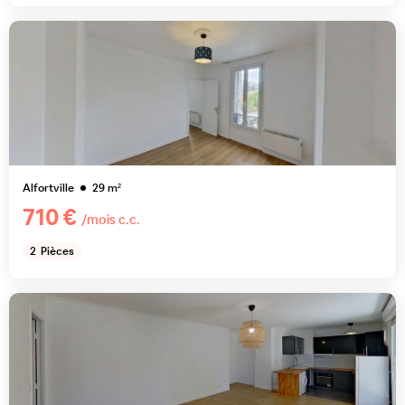
Alfortville
29
m²
710 €
/mois c.c.
2
Pièces