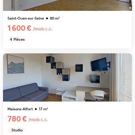
Saint-Ouen-sur-Seine
80
m²
1 600 €
/mois c.c.
4
Pièces
Maisons-Alfort
17
m²
780 €
/mois c.c.
Studio