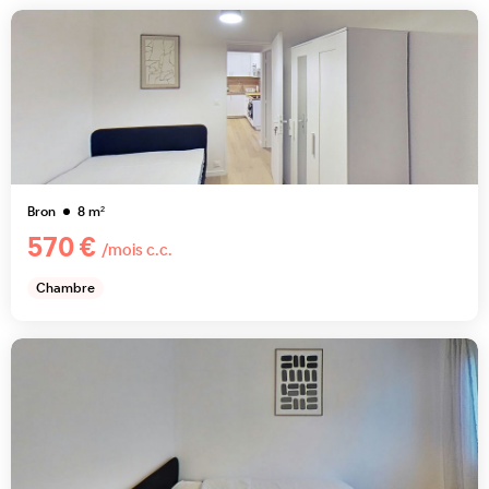
Bron
8
m²
570 €
/mois c.c.
Chambre