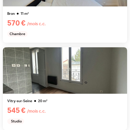
Bron
11
m²
570 €
/mois c.c.
Chambre
Vitry-sur-Seine
20
m²
545 €
/mois c.c.
Studio