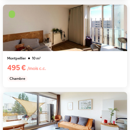
Montpellier
10
m²
495 €
/mois c.c.
Chambre