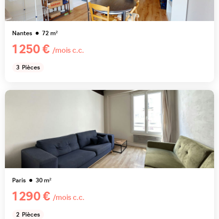
Nantes
72
m²
1 250 €
/mois c.c.
3
Pièces
Paris
30
m²
1 290 €
/mois c.c.
2
Pièces