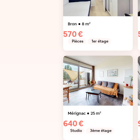
Bron
8
m²
570 €
Pièces
1er étage
Mérignac
25
m²
640 €
Studio
3ème étage