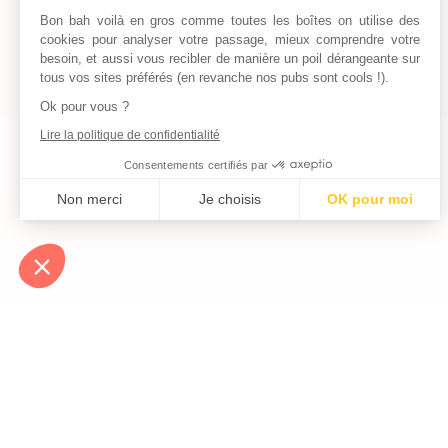
Bon bah voilà en gros comme toutes les boîtes on utilise des
cookies pour analyser votre passage, mieux comprendre votre
besoin, et aussi vous recibler de manière un poil dérangeante sur
tous vos sites préférés (en revanche nos pubs sont cools !).
Ok pour vous ?
Lire la politique de confidentialité
Consentements certifiés par
Non merci
Je choisis
OK pour moi
Axeptio consent
Plateforme de Gestion du Consentement : Personnalisez vos Optio
Notre plateforme vous permet d'adapter et de gérer vos paramètres