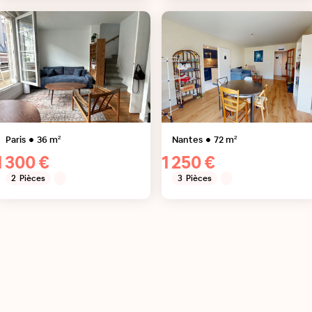
Paris
36
m²
Nantes
72
m²
1 300 €
1 250 €
2
Pièces
3
Pièces