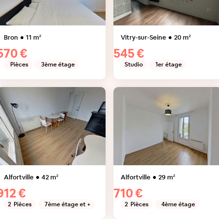
Bron
11
m²
Vitry-sur-Seine
20
m²
570 €
545 €
Pièces
3ème étage
Studio
1er étage
Alfortville
42
m²
Alfortville
29
m²
912 €
710 €
2
Pièces
7ème étage et +
2
Pièces
4ème étage