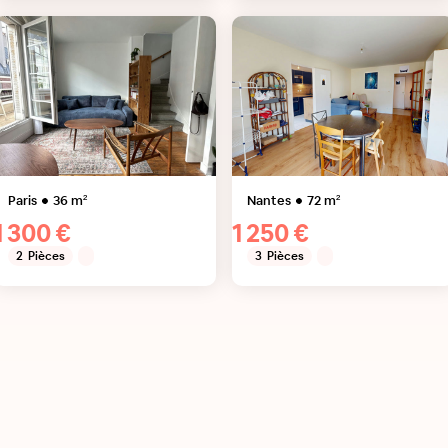
Paris
36
m²
Nantes
72
m²
1 300 €
1 250 €
2
Pièces
3
Pièces