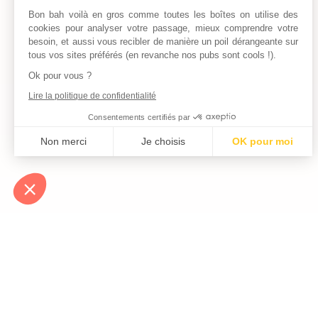
Bon bah voilà en gros comme toutes les boîtes on utilise des
cookies pour analyser votre passage, mieux comprendre votre
besoin, et aussi vous recibler de manière un poil dérangeante sur
tous vos sites préférés (en revanche nos pubs sont cools !).
Ok pour vous ?
Lire la politique de confidentialité
Consentements certifiés par
Non merci
Je choisis
OK pour moi
Axeptio consent
Plateforme de Gestion du Consentement : Personnalisez vos Optio
Notre plateforme vous permet d'adapter et de gérer vos paramètres