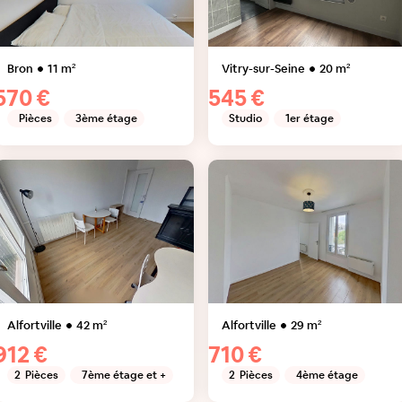
Bron
11
m²
Vitry-sur-Seine
20
m²
570 €
545 €
Pièces
3ème étage
Studio
1er étage
Alfortville
42
m²
Alfortville
29
m²
912 €
710 €
2
Pièces
7ème étage et +
2
Pièces
4ème étage