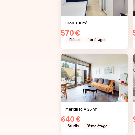
Bron
8
m²
570 €
Pièces
1er étage
Mérignac
25
m²
640 €
Studio
3ème étage