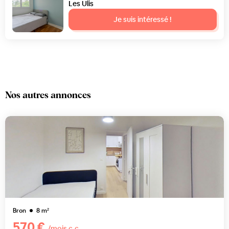
Les Ulis
Je suis intéressé !
Nos autres annonces
Bron
8
m²
570 €
/mois c.c.