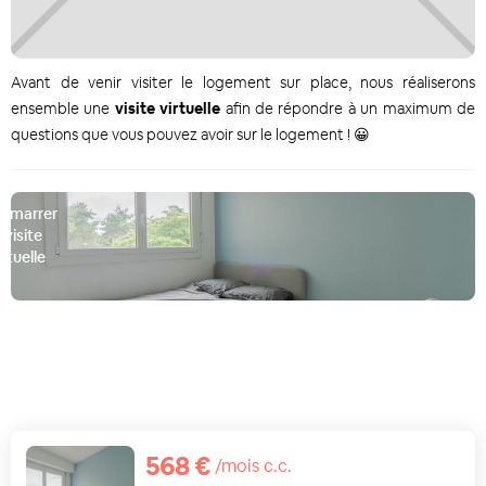
Avant de venir visiter le logement sur place, nous réaliserons
ensemble une
visite virtuelle
afin de répondre à un maximum de
questions que vous pouvez avoir sur le logement ! 😀
émarrer
a visite
irtuelle
D
568 €
/mois c.c.