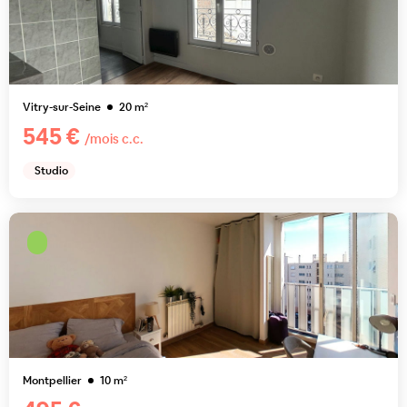
Vitry-sur-Seine
20
m²
545 €
/mois c.c.
Studio
Montpellier
10
m²