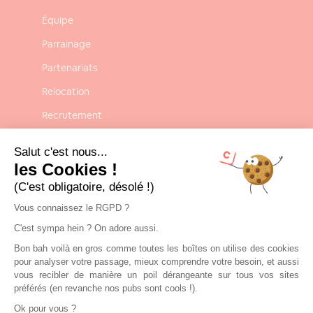
Équipe
Parrainage
Partenariats
Relocation
Recrutement
Confidentialité
Salut c'est nous...
Mentions légales
les Cookies !
(C'est obligatoire, désolé !)
CGU-CGV
Vous connaissez le RGPD ?
C'est sympa hein ? On adore aussi.
Contact
Bon bah voilà en gros comme toutes les boîtes on utilise des cookies
Nous contacter
pour analyser votre passage, mieux comprendre votre besoin, et aussi
vous recibler de manière un poil dérangeante sur tous vos sites
contact@clickandrent.fr
préférés (en revanche nos pubs sont cools !).
Ok pour vous ?
01 84 80 02 40