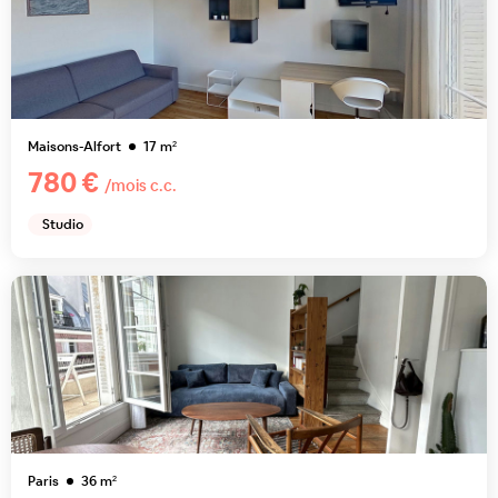
Maisons-Alfort
17
m²
780 €
/mois c.c.
Studio
Paris
36
m²