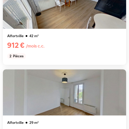
Alfortville
42
m²
912 €
/mois c.c.
2
Pièces
Alfortville
29
m²