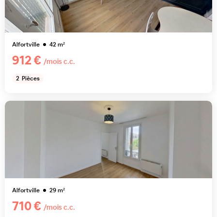
Alfortville
42
m²
912 €
/mois c.c.
2
Pièces
Alfortville
29
m²
710 €
/mois c.c.