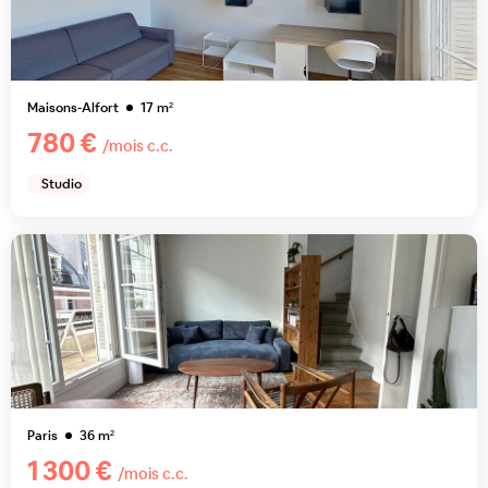
Maisons-Alfort
17
m²
780 €
/mois c.c.
Studio
Paris
36
m²
1 300 €
/mois c.c.