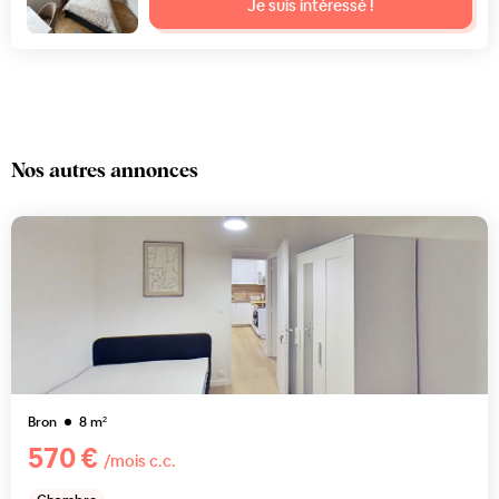
Je suis intéressé !
Nos autres annonces
Bron
8
m²
570 €
/mois c.c.