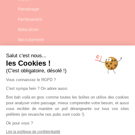
Parrainage
Partenariats
Relocation
Recrutement
Confidentialité
Salut c'est nous...
Mentions légales
les Cookies !
(C'est obligatoire, désolé !)
CGU-CGV
Vous connaissez le RGPD ?
C'est sympa hein ? On adore aussi.
Contact
Bon bah voilà en gros comme toutes les boîtes on utilise des cookies
Nous contacter
pour analyser votre passage, mieux comprendre votre besoin, et aussi
vous recibler de manière un poil dérangeante sur tous vos sites
contact@clickandrent.fr
préférés (en revanche nos pubs sont cools !).
Ok pour vous ?
01 84 80 02 40
Lire la politique de confidentialité