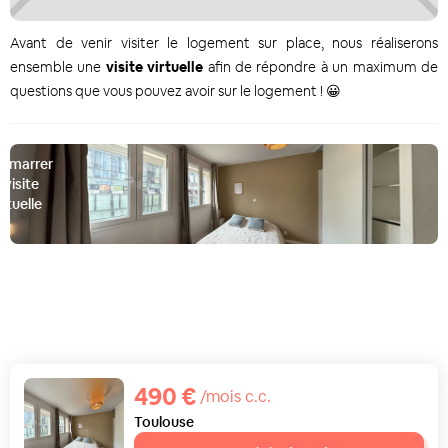
Avant de venir visiter le logement sur place, nous réaliserons
ensemble une
visite virtuelle
afin de répondre à un maximum de
questions que vous pouvez avoir sur le logement ! 😀
émarrer
a visite
irtuelle
D
490 €
/mois c.c.
Toulouse