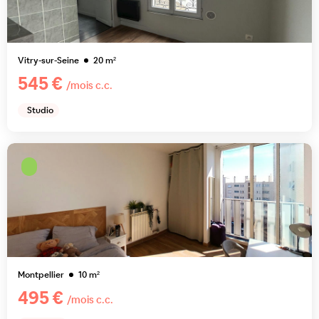
Vitry-sur-Seine
20
m²
545 €
/mois c.c.
Studio
Montpellier
10
m²
495 €
/mois c.c.