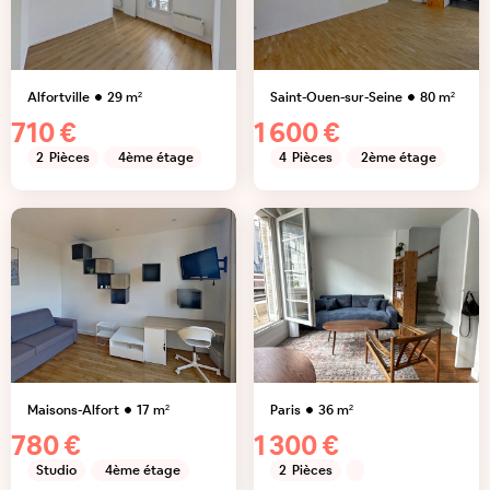
Alfortville
29
m²
Saint-Ouen-sur-Seine
80
m²
710 €
1 600 €
2
Pièces
4ème étage
4
Pièces
2ème étage
Maisons-Alfort
17
m²
Paris
36
m²
780 €
1 300 €
Studio
4ème étage
2
Pièces