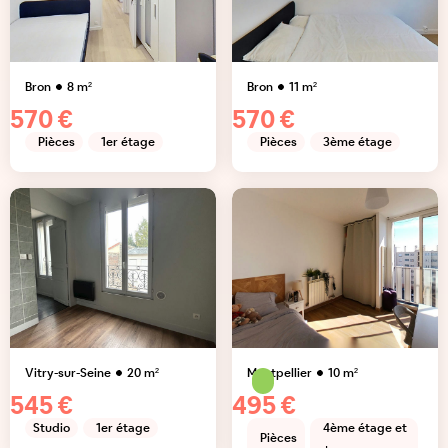
Bron
8
m²
Bron
11
m²
570 €
570 €
Pièces
1er étage
Pièces
3ème étage
Vitry-sur-Seine
20
m²
Montpellier
10
m²
545 €
495 €
Studio
1er étage
4ème étage et
Pièces