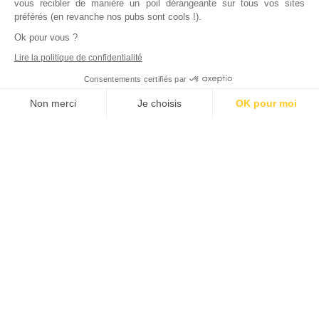
vous recibler de manière un poil dérangeante sur tous vos sites
préférés (en revanche nos pubs sont cools !).
Ok pour vous ?
Lire la politique de confidentialité
Consentements certifiés par
Non merci
Je choisis
OK pour moi
Axeptio consent
Plateforme de Gestion du Consentement : Personnalisez vos Options
Notre plateforme vous permet d'adapter et de gérer vos paramètres de
Inscrivez vous à notre newsletter !
L'actualité immobilière, tous les vendredis, dans votre
boite mail.