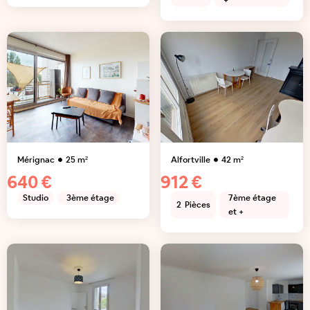
+
Mérignac
25
m²
Alfortville
42
m²
640 €
912 €
Studio
3ème étage
7ème étage
2
Pièces
et +