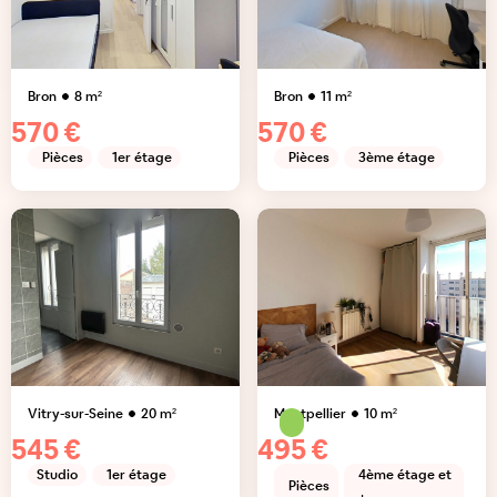
Bron
8
m²
Bron
11
m²
570 €
570 €
Pièces
1er étage
Pièces
3ème étage
Vitry-sur-Seine
20
m²
Montpellier
10
m²
545 €
495 €
Studio
1er étage
4ème étage et
Pièces