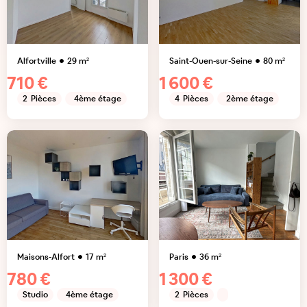
Alfortville
29
m²
Saint-Ouen-sur-Seine
80
m²
710 €
1 600 €
2
Pièces
4ème étage
4
Pièces
2ème étage
Maisons-Alfort
17
m²
Paris
36
m²
780 €
1 300 €
Studio
4ème étage
2
Pièces