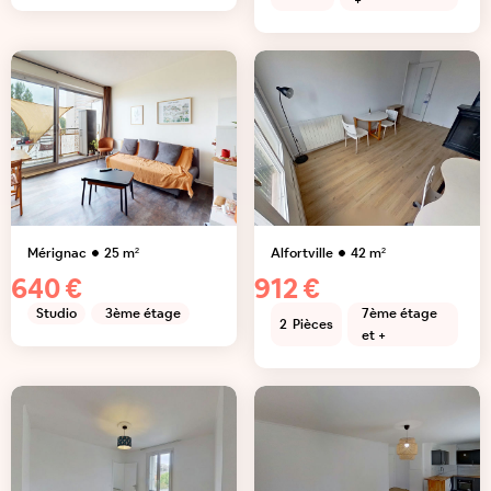
+
Mérignac
25
m²
Alfortville
42
m²
640 €
912 €
Studio
3ème étage
7ème étage
2
Pièces
et +