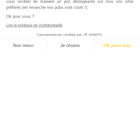
vous recibler de manière un poil dérangeante sur tous vos sites
préférés (en revanche nos pubs sont cools !).
Ok pour vous ?
Lire la politique de confidentialité
Consentements certifiés par
Non merci
Je choisis
OK pour moi
Axeptio consent
Plateforme de Gestion du Consentement : Personnalisez vos Options
Notre plateforme vous permet d'adapter et de gérer vos paramètres de
Inscrivez vous à notre newsletter !
L'actualité immobilière, tous les vendredis, dans votre
boite mail.