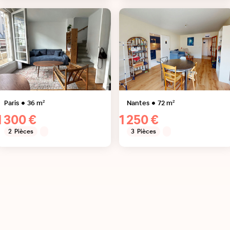
Paris
36
m²
Nantes
72
m²
1 300 €
1 250 €
2
Pièces
3
Pièces