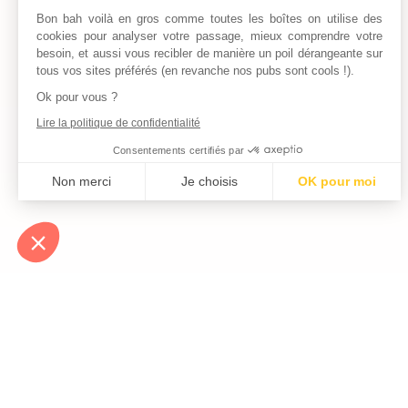
Bon bah voilà en gros comme toutes les boîtes on utilise des
cookies pour analyser votre passage, mieux comprendre votre
besoin, et aussi vous recibler de manière un poil dérangeante sur
tous vos sites préférés (en revanche nos pubs sont cools !).
Ok pour vous ?
Lire la politique de confidentialité
Consentements certifiés par
Non merci
Je choisis
OK pour moi
Axeptio consent
Plateforme de Gestion du Consentement : Personnalisez vos Optio
Notre plateforme vous permet d'adapter et de gérer vos paramètres