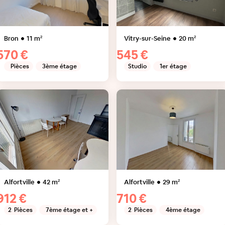
Bron
11
m²
Vitry-sur-Seine
20
m²
570 €
545 €
Pièces
3ème étage
Studio
1er étage
Alfortville
42
m²
Alfortville
29
m²
912 €
710 €
2
Pièces
7ème étage et +
2
Pièces
4ème étage