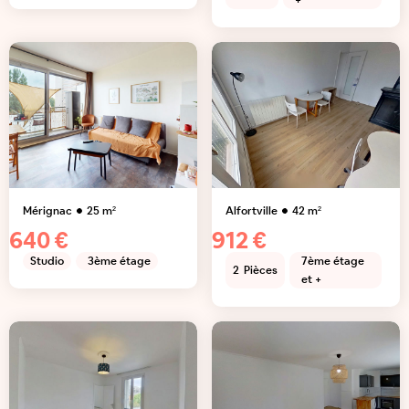
+
Mérignac
25
m²
Alfortville
42
m²
640 €
912 €
Studio
3ème étage
7ème étage
2
Pièces
et +