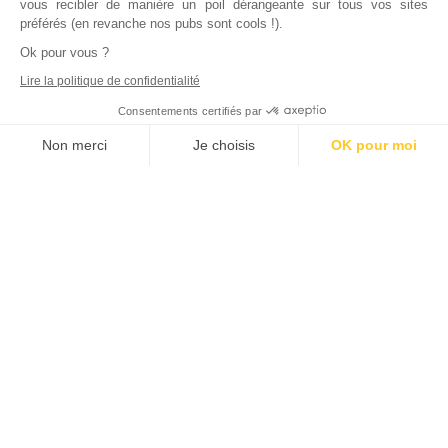
vous recibler de manière un poil dérangeante sur tous vos sites
préférés (en revanche nos pubs sont cools !).
Ok pour vous ?
Lire la politique de confidentialité
Consentements certifiés par
Non merci
Je choisis
OK pour moi
Axeptio consent
Plateforme de Gestion du Consentement : Personnalisez vos Options
Notre plateforme vous permet d'adapter et de gérer vos paramètres de
Inscrivez vous à notre newsletter !
L'actualité immobilière, tous les vendredis, dans votre
boite mail.