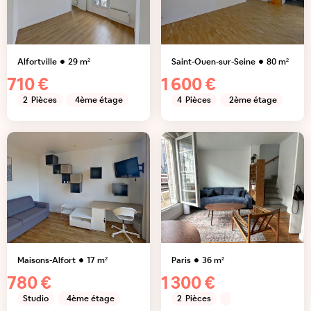
Alfortville
29
m²
Saint-Ouen-sur-Seine
80
m²
710 €
1 600 €
2
Pièces
4ème étage
4
Pièces
2ème étage
Maisons-Alfort
17
m²
Paris
36
m²
780 €
1 300 €
Studio
4ème étage
2
Pièces