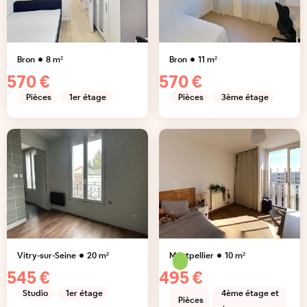
Bron
8
m²
Bron
11
m²
570 €
570 €
Pièces
1er étage
Pièces
3ème étage
Vitry-sur-Seine
20
m²
Montpellier
10
m²
545 €
495 €
Studio
1er étage
4ème étage et
Pièces