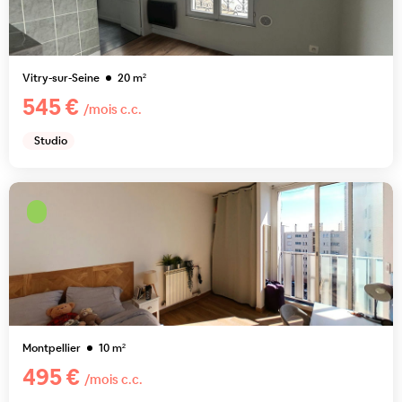
Vitry-sur-Seine
20
m²
545 €
/mois c.c.
Studio
Montpellier
10
m²
495 €
/mois c.c.