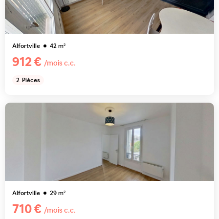
Alfortville
42
m²
912 €
/mois c.c.
2
Pièces
Alfortville
29
m²
710 €
/mois c.c.