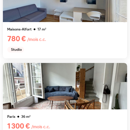
Maisons-Alfort
17
m²
780 €
/mois c.c.
Studio
Paris
36
m²
1 300 €
/mois c.c.