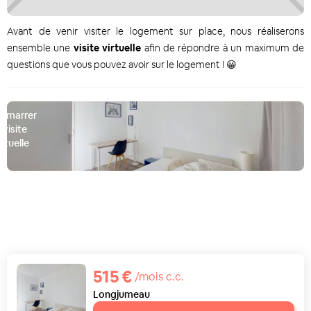
Avant de venir visiter le logement sur place, nous réaliserons
ensemble une
visite virtuelle
afin de répondre à un maximum de
questions que vous pouvez avoir sur le logement ! 😀
émarrer
a visite
irtuelle
D
515 €
/mois c.c.
Longjumeau