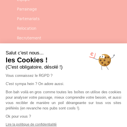
Parrainage
Partenariats
Relocation
Recrutement
Confidentialité
Salut c'est nous...
Mentions légales
les Cookies !
(C'est obligatoire, désolé !)
CGU-CGV
Vous connaissez le RGPD ?
C'est sympa hein ? On adore aussi.
Contact
Bon bah voilà en gros comme toutes les boîtes on utilise des cookies
Nous contacter
pour analyser votre passage, mieux comprendre votre besoin, et aussi
vous recibler de manière un poil dérangeante sur tous vos sites
contact@clickandrent.fr
préférés (en revanche nos pubs sont cools !).
Ok pour vous ?
01 84 80 02 40
Lire la politique de confidentialité