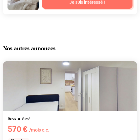
Je suis intéressé !
Nos autres annonces
Bron
8
m²
570 €
/mois c.c.