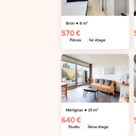
Bron
8
m²
570 €
Pièces
1er étage
Mérignac
25
m²
640 €
Studio
3ème étage