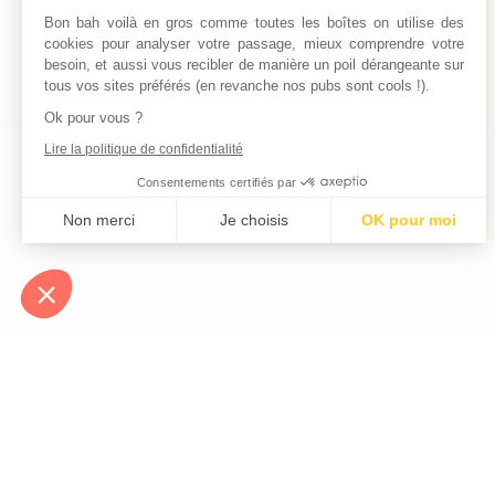
Bon bah voilà en gros comme toutes les boîtes on utilise des
cookies pour analyser votre passage, mieux comprendre votre
besoin, et aussi vous recibler de manière un poil dérangeante sur
tous vos sites préférés (en revanche nos pubs sont cools !).
Ok pour vous ?
Lire la politique de confidentialité
Consentements certifiés par
Non merci
Je choisis
OK pour moi
Axeptio consent
Plateforme de Gestion du Consentement : Personnalisez vos Optio
Notre plateforme vous permet d'adapter et de gérer vos paramètres