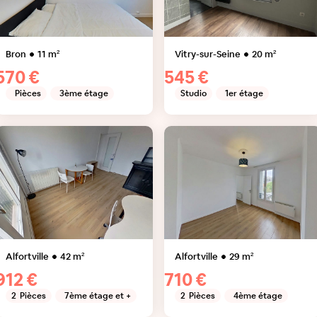
Bron
11
m²
Vitry-sur-Seine
20
m²
570 €
545 €
Pièces
3ème étage
Studio
1er étage
Alfortville
42
m²
Alfortville
29
m²
912 €
710 €
2
Pièces
7ème étage et +
2
Pièces
4ème étage