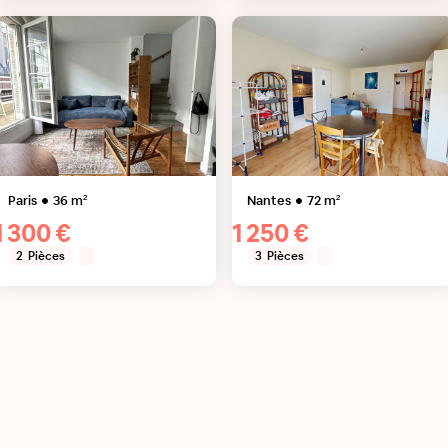
Paris
36
m²
Nantes
72
m²
1 300 €
1 250 €
2
Pièces
3
Pièces