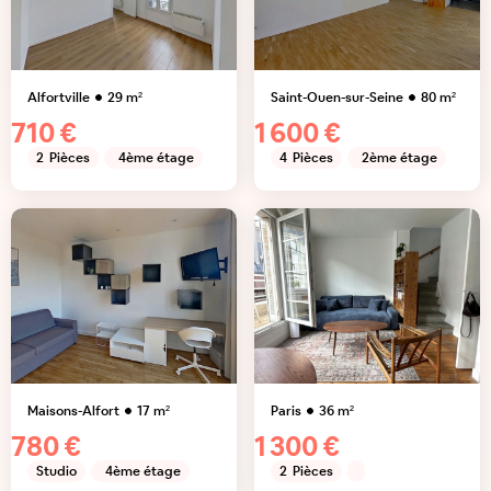
Alfortville
29
m²
Saint-Ouen-sur-Seine
80
m²
710 €
1 600 €
2
Pièces
4ème étage
4
Pièces
2ème étage
Maisons-Alfort
17
m²
Paris
36
m²
780 €
1 300 €
Studio
4ème étage
2
Pièces