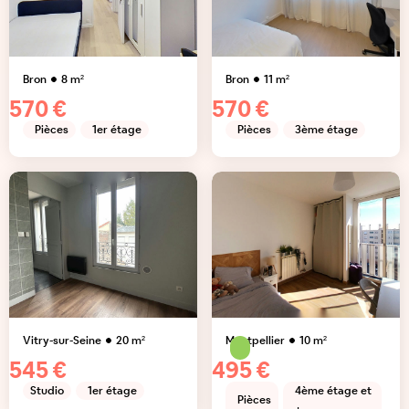
Bron
8
m²
Bron
11
m²
570 €
570 €
Pièces
1er étage
Pièces
3ème étage
Vitry-sur-Seine
20
m²
Montpellier
10
m²
545 €
495 €
Studio
1er étage
4ème étage et
Pièces