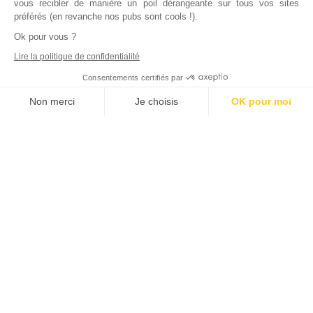
vous recibler de manière un poil dérangeante sur tous vos sites
préférés (en revanche nos pubs sont cools !).
Ok pour vous ?
Lire la politique de confidentialité
Consentements certifiés par
Non merci
Je choisis
OK pour moi
Axeptio consent
Plateforme de Gestion du Consentement : Personnalisez vos Options
Notre plateforme vous permet d'adapter et de gérer vos paramètres de
Inscrivez vous à notre newsletter !
L'actualité immobilière, tous les vendredis, dans votre
boite mail.