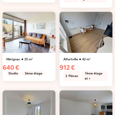
+
Mérignac
25
m²
Alfortville
42
m²
640 €
912 €
Studio
3ème étage
7ème étage
2
Pièces
et +