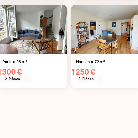
Paris
36
m²
Nantes
72
m²
1 300 €
1 250 €
2
Pièces
3
Pièces