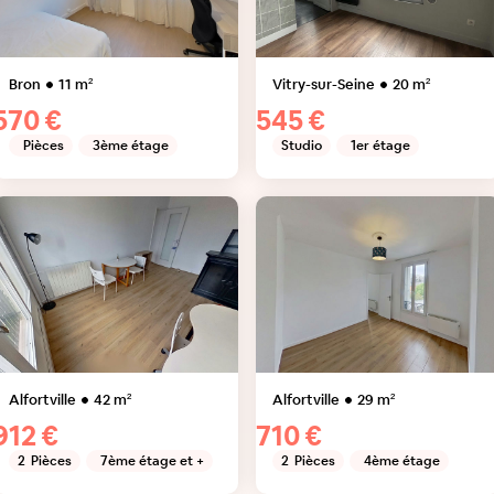
Bron
11
m²
Vitry-sur-Seine
20
m²
570 €
545 €
Pièces
3ème étage
Studio
1er étage
Alfortville
42
m²
Alfortville
29
m²
912 €
710 €
2
Pièces
7ème étage et +
2
Pièces
4ème étage