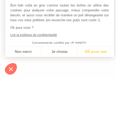
Bon bah voilà en gros comme toutes les boîtes on utilise des
cookies pour analyser votre passage, mieux comprendre votre
besoin, et aussi vous recibler de manière un poil dérangeante sur
tous vos sites préférés (en revanche nos pubs sont cools !).
Ok pour vous ?
Lire la politique de confidentialité
Consentements certifiés par
Non merci
Je choisis
OK pour moi
Axeptio consent
Plateforme de Gestion du Consentement : Personnalisez vos Optio
Notre plateforme vous permet d'adapter et de gérer vos paramètres