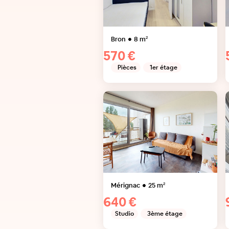
Bron
8
m²
570 €
Pièces
1er étage
Mérignac
25
m²
640 €
Studio
3ème étage