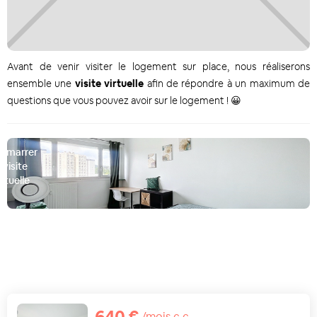
Avant de venir visiter le logement sur place, nous réaliserons
ensemble une
visite virtuelle
afin de répondre à un maximum de
questions que vous pouvez avoir sur le logement ! 😀
émarrer
a visite
irtuelle
D
640 €
/mois c.c.