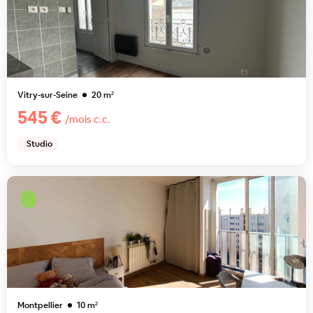
Vitry-sur-Seine
20
m²
545 €
/mois c.c.
Studio
Montpellier
10
m²