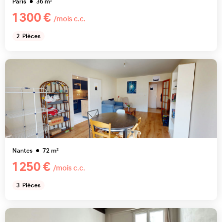
Paris
36
m²
1 300 €
/mois c.c.
2
Pièces
Nantes
72
m²
1 250 €
/mois c.c.
3
Pièces