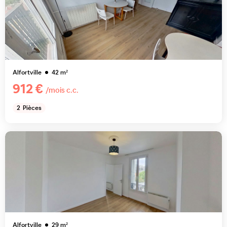
Alfortville
42
m²
912 €
/mois c.c.
2
Pièces
Alfortville
29
m²