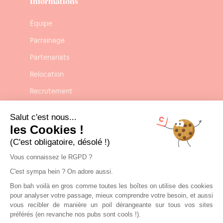
Informations
Équipe
Parrainage
Partenariats
Relocation
Recrutement
Confidentialité
Salut c'est nous...
Mentions légales
les Cookies !
(C'est obligatoire, désolé !)
CGU-CGV
Vous connaissez le RGPD ?
C'est sympa hein ? On adore aussi.
Contact
Bon bah voilà en gros comme toutes les boîtes on utilise des cookies
Nous contacter
pour analyser votre passage, mieux comprendre votre besoin, et aussi
vous recibler de manière un poil dérangeante sur tous vos sites
contact@clickandrent.fr
préférés (en revanche nos pubs sont cools !).