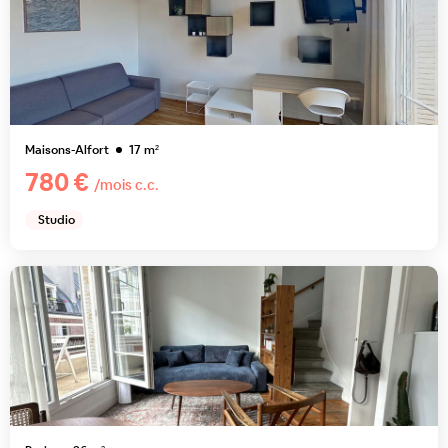
Maisons-Alfort
17
m²
780 €
/mois c.c.
Studio