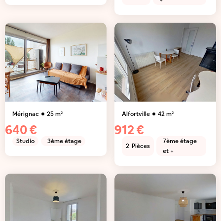
+
Mérignac
25
m²
Alfortville
42
m²
640 €
912 €
Studio
3ème étage
7ème étage
2
Pièces
et +