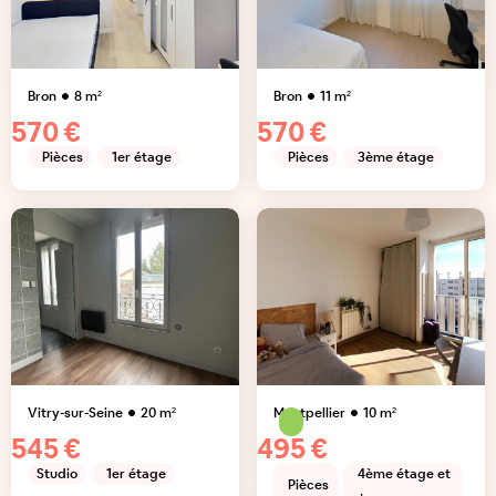
Bron
8
m²
Bron
11
m²
570 €
570 €
Pièces
1er étage
Pièces
3ème étage
Vitry-sur-Seine
20
m²
Montpellier
10
m²
545 €
495 €
Studio
1er étage
4ème étage et
Pièces