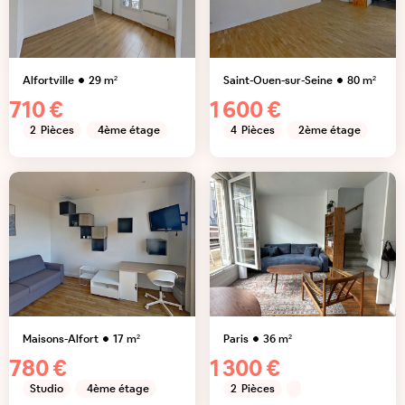
Alfortville
29
m²
Saint-Ouen-sur-Seine
80
m²
710 €
1 600 €
2
Pièces
4ème étage
4
Pièces
2ème étage
Maisons-Alfort
17
m²
Paris
36
m²
780 €
1 300 €
Studio
4ème étage
2
Pièces