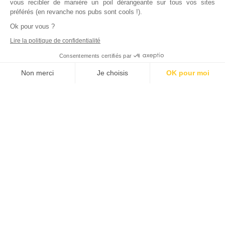
vous recibler de manière un poil dérangeante sur tous vos sites
préférés (en revanche nos pubs sont cools !).
Ok pour vous ?
Lire la politique de confidentialité
Consentements certifiés par
Non merci
Je choisis
OK pour moi
Axeptio consent
Plateforme de Gestion du Consentement : Personnalisez vos Options
Notre plateforme vous permet d'adapter et de gérer vos paramètres de
Inscrivez vous à notre newsletter !
L'actualité immobilière, tous les vendredis, dans votre
boite mail.