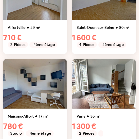
Alfortville
29
m²
Saint-Ouen-sur-Seine
80
m²
710 €
1 600 €
2
Pièces
4ème étage
4
Pièces
2ème étage
Maisons-Alfort
17
m²
Paris
36
m²
780 €
1 300 €
Studio
4ème étage
2
Pièces