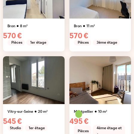
Bron
8
m²
Bron
11
m²
570 €
570 €
Pièces
1er étage
Pièces
3ème étage
Vitry-sur-Seine
20
m²
Montpellier
10
m²
545 €
495 €
Studio
1er étage
4ème étage et
Pièces