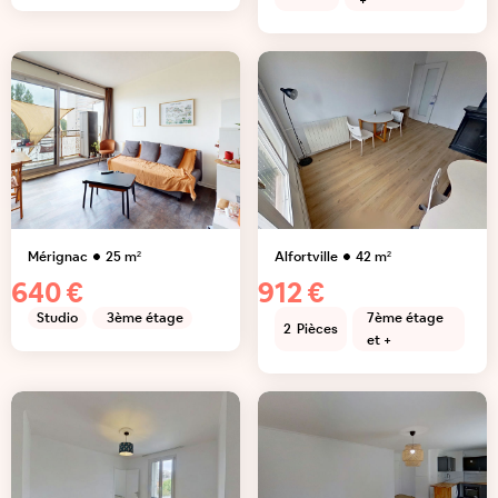
+
Mérignac
25
m²
Alfortville
42
m²
640 €
912 €
Studio
3ème étage
7ème étage
2
Pièces
et +