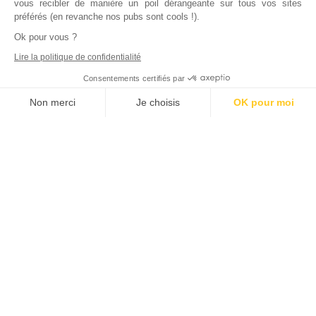
vous recibler de manière un poil dérangeante sur tous vos sites
préférés (en revanche nos pubs sont cools !).
Ok pour vous ?
Lire la politique de confidentialité
Consentements certifiés par
Non merci
Je choisis
OK pour moi
Axeptio consent
Plateforme de Gestion du Consentement : Personnalisez vos Options
Notre plateforme vous permet d'adapter et de gérer vos paramètres de
Inscrivez vous à notre newsletter !
L'actualité immobilière, tous les vendredis, dans votre
boite mail.