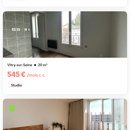
Vitry-sur-Seine
20
m²
545 €
/mois c.c.
Studio