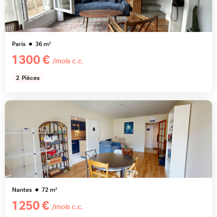
Paris
36
m²
1 300 €
/mois c.c.
2
Pièces
Nantes
72
m²
1 250 €
/mois c.c.