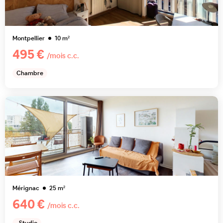
Montpellier
10
m²
495 €
/mois c.c.
Chambre
Mérignac
25
m²
640 €
/mois c.c.