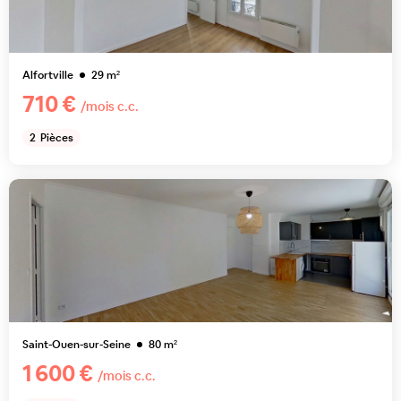
Alfortville
29
m²
710 €
/mois c.c.
2
Pièces
Saint-Ouen-sur-Seine
80
m²
1 600 €
/mois c.c.