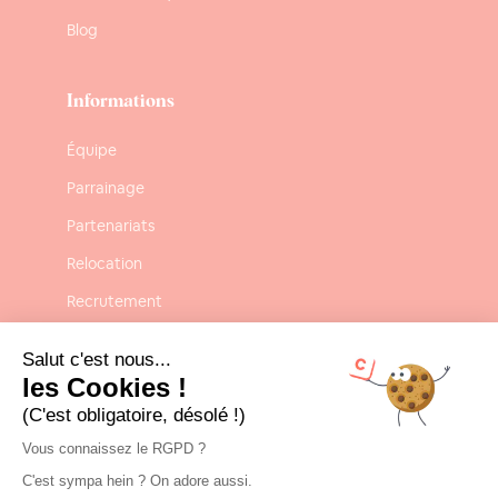
Blog
Informations
Équipe
Parrainage
Partenariats
Relocation
Recrutement
Confidentialité
Salut c'est nous...
Mentions légales
les Cookies !
(C'est obligatoire, désolé !)
CGU-CGV
Vous connaissez le RGPD ?
C'est sympa hein ? On adore aussi.
Contact