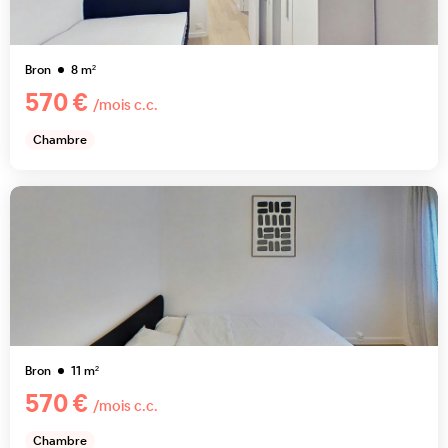
Bron
8
m²
570 €
/mois c.c.
Chambre
Bron
11
m²
570 €
/mois c.c.
Chambre