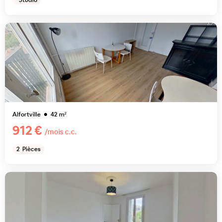
Studio
Alfortville
42
m²
912 €
/mois c.c.
2
Pièces