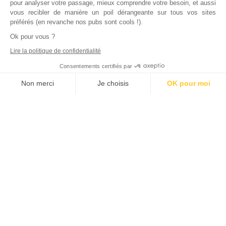
pour analyser votre passage, mieux comprendre votre besoin, et aussi
vous recibler de manière un poil dérangeante sur tous vos sites
préférés (en revanche nos pubs sont cools !).
Ok pour vous ?
Lire la politique de confidentialité
Consentements certifiés par
Non merci
Je choisis
OK pour moi
Axeptio consent
Plateforme de Gestion du Consentement : Personnalisez vos Options
Notre plateforme vous permet d'adapter et de gérer vos paramètres de
Inscrivez vous à notre newsletter !
L'actualité immobilière, tous les vendredis, dans votre