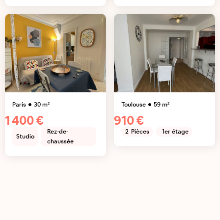
Paris
30
m²
Toulouse
59
m²
1 400 €
910 €
Rez-de-
2
Pièces
1er étage
Studio
chaussée