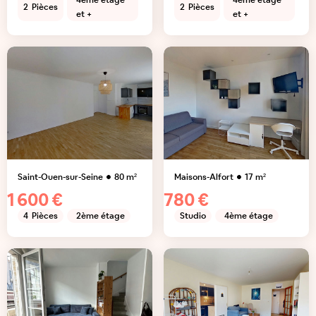
4ème étage
4ème étage
2
Pièces
2
Pièces
et +
et +
Saint-Ouen-sur-Seine
80
m²
Maisons-Alfort
17
m²
1 600 €
780 €
4
Pièces
2ème étage
Studio
4ème étage