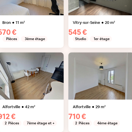
Bron
11
m²
Vitry-sur-Seine
20
m²
570 €
545 €
Pièces
3ème étage
Studio
1er étage
Alfortville
42
m²
Alfortville
29
m²
912 €
710 €
2
Pièces
7ème étage et +
2
Pièces
4ème étage