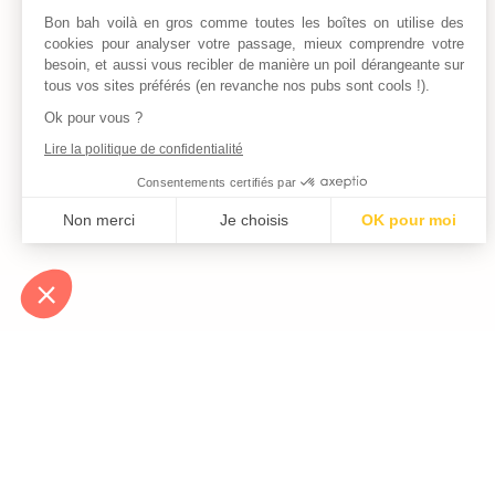
Bon bah voilà en gros comme toutes les boîtes on utilise des
cookies pour analyser votre passage, mieux comprendre votre
besoin, et aussi vous recibler de manière un poil dérangeante sur
tous vos sites préférés (en revanche nos pubs sont cools !).
Ok pour vous ?
Lire la politique de confidentialité
Consentements certifiés par
Non merci
Je choisis
OK pour moi
Axeptio consent
Plateforme de Gestion du Consentement : Personnalisez vos Optio
Notre plateforme vous permet d'adapter et de gérer vos paramètres