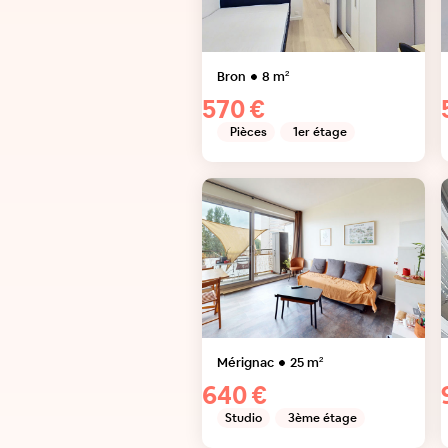
Bron
8
m²
570 €
Pièces
1er étage
Mérignac
25
m²
640 €
Studio
3ème étage