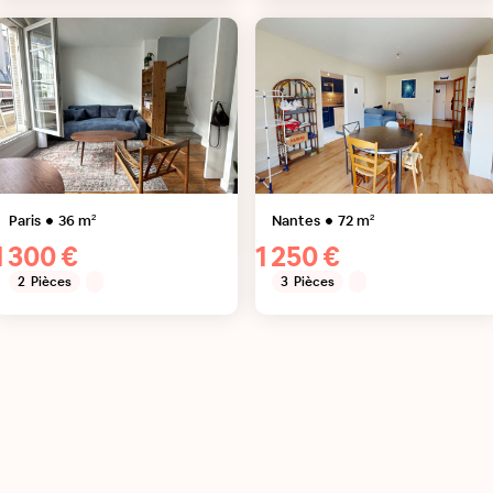
Paris
36
m²
Nantes
72
m²
1 300 €
1 250 €
2
Pièces
3
Pièces