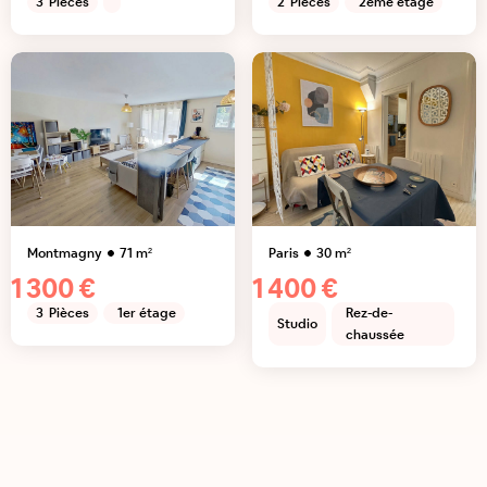
3
Pièces
2
Pièces
2ème étage
Montmagny
71
m²
Paris
30
m²
1 300 €
1 400 €
3
Pièces
1er étage
Rez-de-
Studio
chaussée