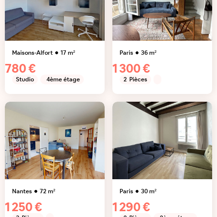
Maisons-Alfort
17
m²
Paris
36
m²
780 €
1 300 €
Studio
4ème étage
2
Pièces
Nantes
72
m²
Paris
30
m²
1 250 €
1 290 €