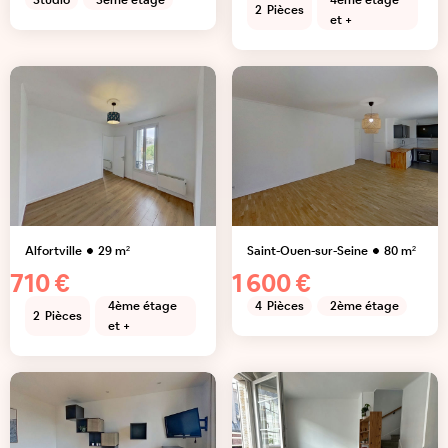
Studio
3ème étage
4ème étage
2
Pièces
et +
Alfortville
29
m²
Saint-Ouen-sur-Seine
80
m²
710 €
1 600 €
4ème étage
4
Pièces
2ème étage
2
Pièces
et +