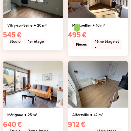
Vitry-sur-Seine
20
m²
Montpellier
10
m²
545 €
495 €
Studio
1er étage
4ème étage et
Pièces
+
Mérignac
25
m²
Alfortville
42
m²
640 €
912 €