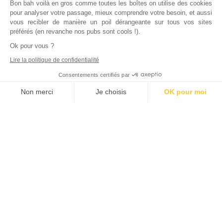
Bon bah voilà en gros comme toutes les boîtes on utilise des cookies
pour analyser votre passage, mieux comprendre votre besoin, et aussi
vous recibler de manière un poil dérangeante sur tous vos sites
préférés (en revanche nos pubs sont cools !).
Ok pour vous ?
Lire la politique de confidentialité
Consentements certifiés par
Non merci
Je choisis
OK pour moi
Axeptio consent
Plateforme de Gestion du Consentement : Personnalisez vos Options
Notre plateforme vous permet d'adapter et de gérer vos paramètres de
Inscrivez vous à notre newsletter !