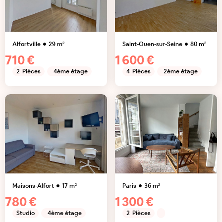
Alfortville
29
m²
Saint-Ouen-sur-Seine
80
m²
710 €
1 600 €
2
Pièces
4ème étage
4
Pièces
2ème étage
Maisons-Alfort
17
m²
Paris
36
m²
780 €
1 300 €
Studio
4ème étage
2
Pièces