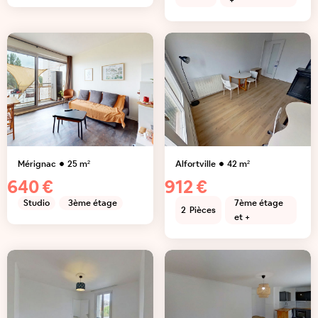
+
Mérignac
25
m²
Alfortville
42
m²
640 €
912 €
Studio
3ème étage
7ème étage
2
Pièces
et +