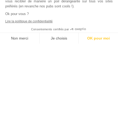
vous recibler de manière un poil dérangeante sur tous vos sites
préférés (en revanche nos pubs sont cools !).
Ok pour vous ?
Lire la politique de confidentialité
Consentements certifiés par
Non merci
Je choisis
OK pour moi
Axeptio consent
Plateforme de Gestion du Consentement : Personnalisez vos Options
Notre plateforme vous permet d'adapter et de gérer vos paramètres de
Inscrivez vous à notre newsletter !
L'actualité immobilière, tous les vendredis, dans votre
boite mail.