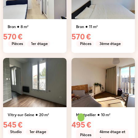
Bron
8
m²
Bron
11
m²
570 €
570 €
Pièces
1er étage
Pièces
3ème étage
Vitry-sur-Seine
20
m²
Montpellier
10
m²
545 €
495 €
Studio
1er étage
4ème étage et
Pièces