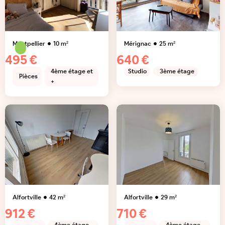
Montpellier
10
m²
Mérignac
25
m²
495 €
640 €
4ème étage et
Studio
3ème étage
Pièces
+
Alfortville
42
m²
Alfortville
29
m²
912 €
710 €