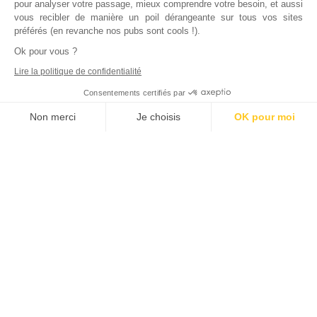
pour analyser votre passage, mieux comprendre votre besoin, et aussi
vous recibler de manière un poil dérangeante sur tous vos sites
préférés (en revanche nos pubs sont cools !).
Ok pour vous ?
Lire la politique de confidentialité
Consentements certifiés par
Non merci
Je choisis
OK pour moi
Axeptio consent
Plateforme de Gestion du Consentement : Personnalisez vos Options
Notre plateforme vous permet d'adapter et de gérer vos paramètres de
Inscrivez vous à notre newsletter !
L'actualité immobilière, tous les vendredis, dans votre