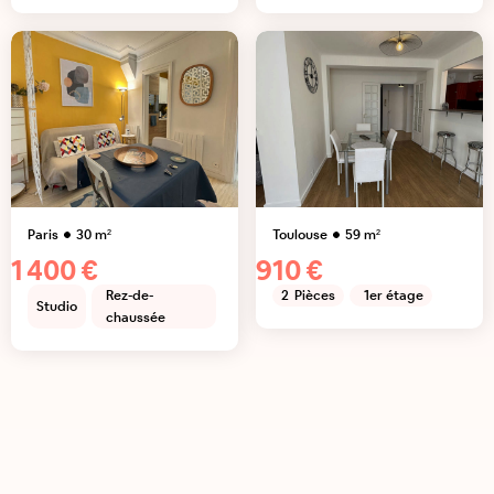
Paris
30
m²
Toulouse
59
m²
1 400 €
910 €
Rez-de-
2
Pièces
1er étage
Studio
chaussée