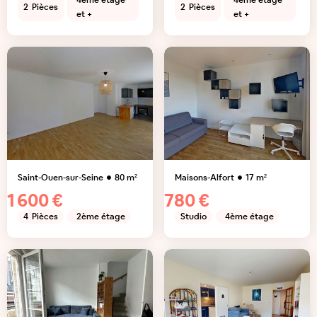
4ème étage
4ème étage
2
Pièces
2
Pièces
et +
et +
Saint-Ouen-sur-Seine
80
m²
Maisons-Alfort
17
m²
1 600 €
780 €
4
Pièces
2ème étage
Studio
4ème étage