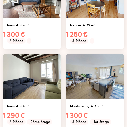
Paris
36
m²
Nantes
72
m²
1 300 €
1 250 €
2
Pièces
3
Pièces
Paris
30
m²
Montmagny
71
m²
1 290 €
1 300 €
2
Pièces
2ème étage
3
Pièces
1er étage