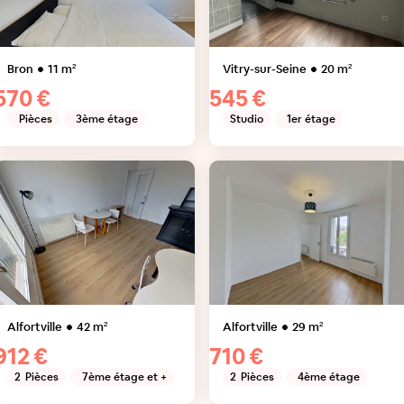
Bron
11
m²
Vitry-sur-Seine
20
m²
570 €
545 €
Pièces
3ème étage
Studio
1er étage
Alfortville
42
m²
Alfortville
29
m²
912 €
710 €
2
Pièces
7ème étage et +
2
Pièces
4ème étage