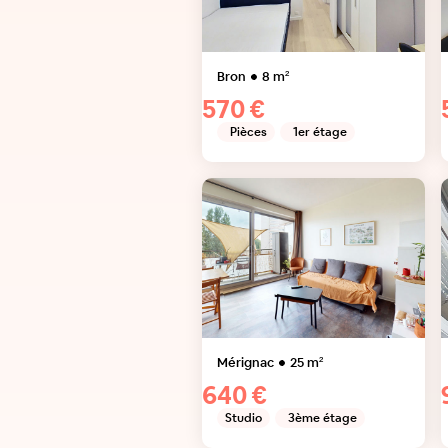
Bron
8
m²
570 €
Pièces
1er étage
Mérignac
25
m²
640 €
Studio
3ème étage