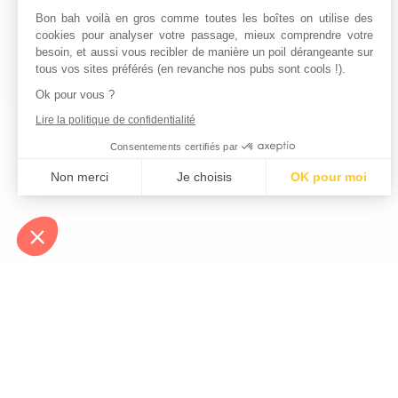
Bon bah voilà en gros comme toutes les boîtes on utilise des
cookies pour analyser votre passage, mieux comprendre votre
besoin, et aussi vous recibler de manière un poil dérangeante sur
tous vos sites préférés (en revanche nos pubs sont cools !).
Ok pour vous ?
Lire la politique de confidentialité
Consentements certifiés par
Non merci
Je choisis
OK pour moi
Axeptio consent
Plateforme de Gestion du Consentement : Personnalisez vos Optio
Notre plateforme vous permet d'adapter et de gérer vos paramètres