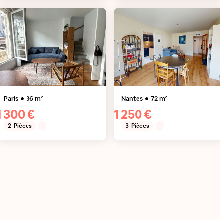
Paris
36
m²
Nantes
72
m²
1 300 €
1 250 €
2
Pièces
3
Pièces