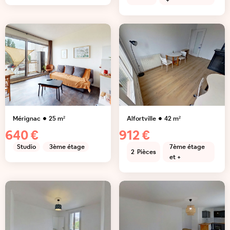
+
Mérignac
25
m²
Alfortville
42
m²
640 €
912 €
Studio
3ème étage
7ème étage
2
Pièces
et +