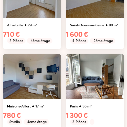
Alfortville
29
m²
Saint-Ouen-sur-Seine
80
m²
710 €
1 600 €
2
Pièces
4ème étage
4
Pièces
2ème étage
Maisons-Alfort
17
m²
Paris
36
m²
780 €
1 300 €
Studio
4ème étage
2
Pièces