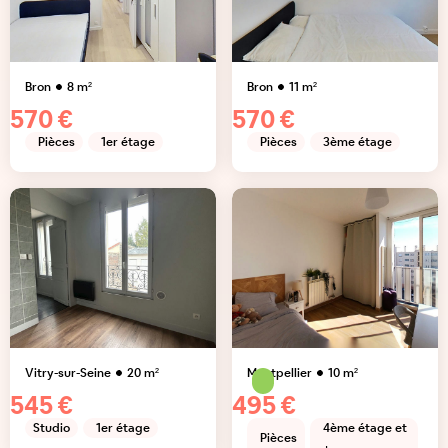
Bron
8
m²
Bron
11
m²
570 €
570 €
Pièces
1er étage
Pièces
3ème étage
Vitry-sur-Seine
20
m²
Montpellier
10
m²
545 €
495 €
Studio
1er étage
4ème étage et
Pièces