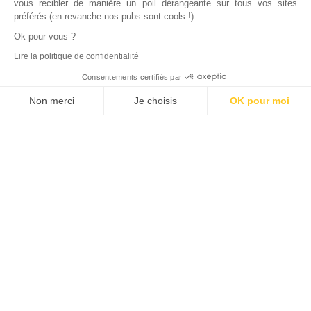
vous recibler de manière un poil dérangeante sur tous vos sites
préférés (en revanche nos pubs sont cools !).
Ok pour vous ?
Lire la politique de confidentialité
Consentements certifiés par
Non merci
Je choisis
OK pour moi
Axeptio consent
Plateforme de Gestion du Consentement : Personnalisez vos Options
Notre plateforme vous permet d'adapter et de gérer vos paramètres de
Inscrivez vous à notre newsletter !
L'actualité immobilière, tous les vendredis, dans votre
boite mail.