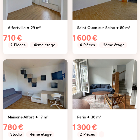
Alfortville
29
m²
Saint-Ouen-sur-Seine
80
m²
710 €
1 600 €
2
Pièces
4ème étage
4
Pièces
2ème étage
Maisons-Alfort
17
m²
Paris
36
m²
780 €
1 300 €
Studio
4ème étage
2
Pièces