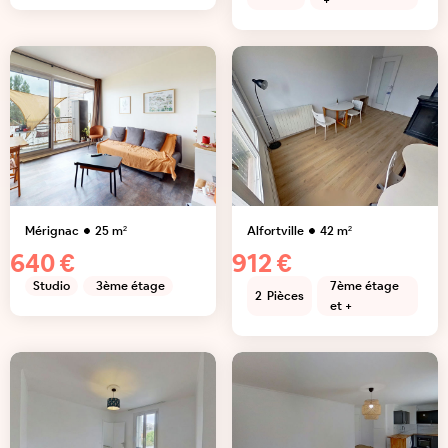
+
Mérignac
25
m²
Alfortville
42
m²
640 €
912 €
Studio
3ème étage
7ème étage
2
Pièces
et +