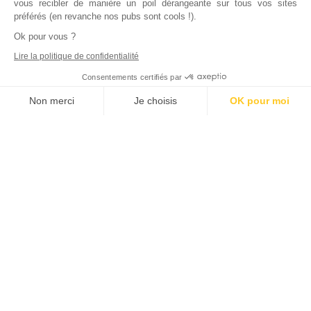
vous recibler de manière un poil dérangeante sur tous vos sites
préférés (en revanche nos pubs sont cools !).
Ok pour vous ?
Lire la politique de confidentialité
Consentements certifiés par
Non merci
Je choisis
OK pour moi
Axeptio consent
Plateforme de Gestion du Consentement : Personnalisez vos Options
Notre plateforme vous permet d'adapter et de gérer vos paramètres de
Inscrivez vous à notre newsletter !
L'actualité immobilière, tous les vendredis, dans votre
boite mail.