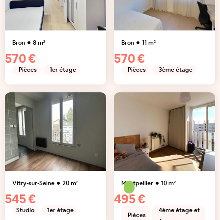
Bron
8
m²
Bron
11
m²
570 €
570 €
Pièces
1er étage
Pièces
3ème étage
Vitry-sur-Seine
20
m²
Montpellier
10
m²
545 €
495 €
Studio
1er étage
4ème étage et
Pièces