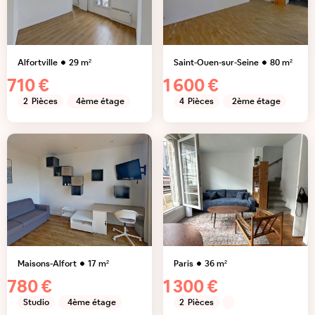
Alfortville
29
m²
Saint-Ouen-sur-Seine
80
m²
710 €
1 600 €
2
Pièces
4ème étage
4
Pièces
2ème étage
Maisons-Alfort
17
m²
Paris
36
m²
780 €
1 300 €
Studio
4ème étage
2
Pièces