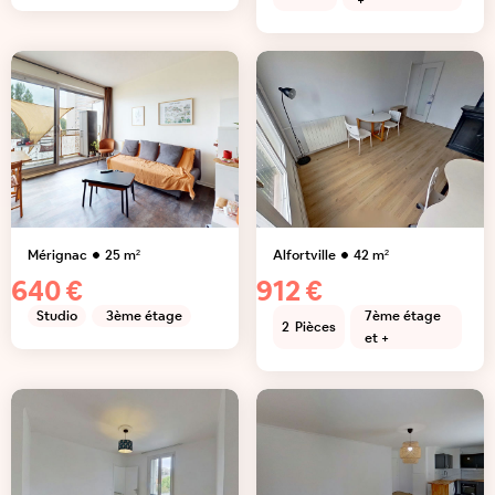
+
Mérignac
25
m²
Alfortville
42
m²
640 €
912 €
Studio
3ème étage
7ème étage
2
Pièces
et +