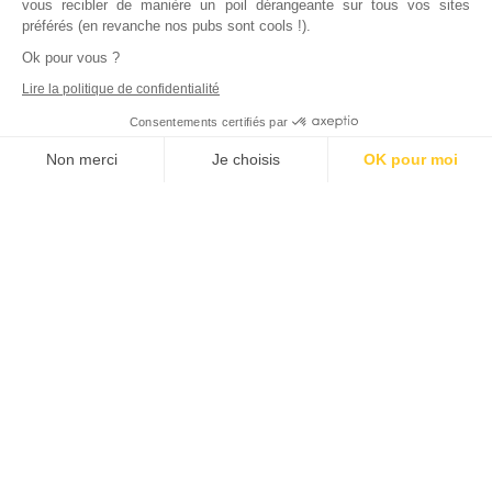
vous recibler de manière un poil dérangeante sur tous vos sites
préférés (en revanche nos pubs sont cools !).
Ok pour vous ?
Lire la politique de confidentialité
Consentements certifiés par
Non merci
Je choisis
OK pour moi
Axeptio consent
Plateforme de Gestion du Consentement : Personnalisez vos Options
Notre plateforme vous permet d'adapter et de gérer vos paramètres de
Inscrivez vous à notre newsletter !
L'actualité immobilière, tous les vendredis, dans votre
boite mail.