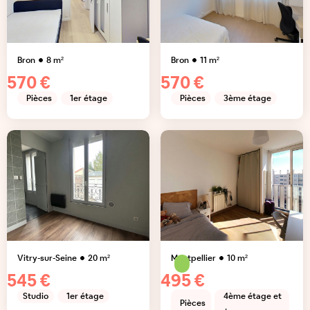
Bron
8
m²
Bron
11
m²
570 €
570 €
Pièces
1er étage
Pièces
3ème étage
Vitry-sur-Seine
20
m²
Montpellier
10
m²
545 €
495 €
Studio
1er étage
4ème étage et
Pièces