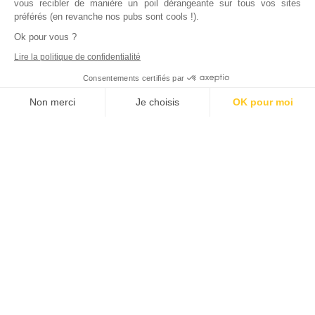
vous recibler de manière un poil dérangeante sur tous vos sites
préférés (en revanche nos pubs sont cools !).
Ok pour vous ?
Lire la politique de confidentialité
Consentements certifiés par
Non merci
Je choisis
OK pour moi
Axeptio consent
Plateforme de Gestion du Consentement : Personnalisez vos Options
Notre plateforme vous permet d'adapter et de gérer vos paramètres de
Inscrivez vous à notre newsletter !
L'actualité immobilière, tous les vendredis, dans votre
boite mail.