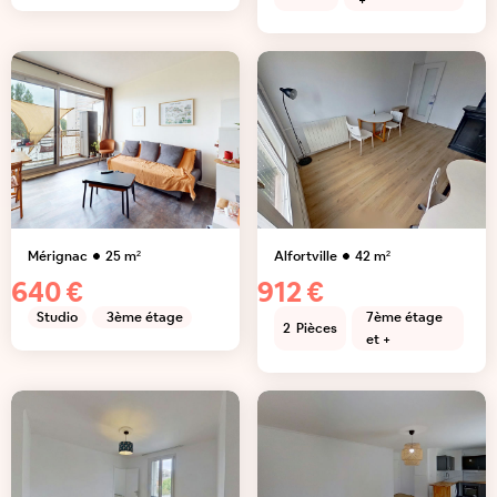
+
Mérignac
25
m²
Alfortville
42
m²
640 €
912 €
Studio
3ème étage
7ème étage
2
Pièces
et +