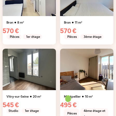
Bron
8
m²
Bron
11
m²
570 €
570 €
Pièces
1er étage
Pièces
3ème étage
Vitry-sur-Seine
20
m²
Montpellier
10
m²
545 €
495 €
Studio
1er étage
4ème étage et
Pièces