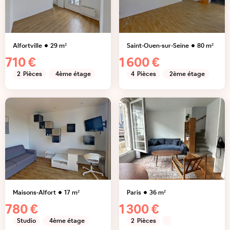
Alfortville
29
m²
Saint-Ouen-sur-Seine
80
m²
710 €
1 600 €
2
Pièces
4ème étage
4
Pièces
2ème étage
Maisons-Alfort
17
m²
Paris
36
m²
780 €
1 300 €
Studio
4ème étage
2
Pièces