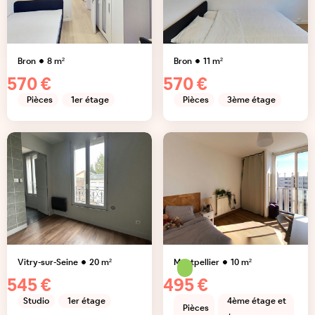
Bron
8
m²
Bron
11
m²
570 €
570 €
Pièces
1er étage
Pièces
3ème étage
Vitry-sur-Seine
20
m²
Montpellier
10
m²
545 €
495 €
Studio
1er étage
4ème étage et
Pièces