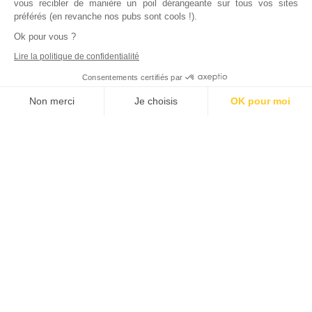
vous recibler de manière un poil dérangeante sur tous vos sites
préférés (en revanche nos pubs sont cools !).
Ok pour vous ?
Lire la politique de confidentialité
Consentements certifiés par
Non merci
Je choisis
OK pour moi
Axeptio consent
Plateforme de Gestion du Consentement : Personnalisez vos Options
Notre plateforme vous permet d'adapter et de gérer vos paramètres de
Inscrivez vous à notre newsletter !
L'actualité immobilière, tous les vendredis, dans votre
boite mail.