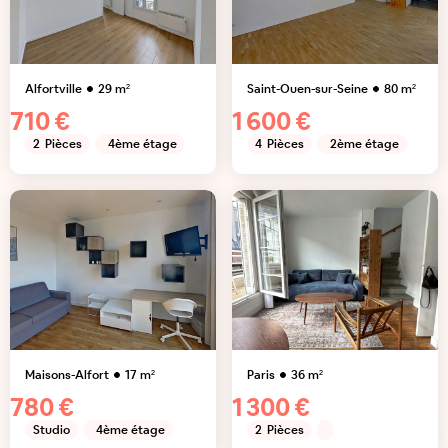
Alfortville
29
m²
Saint-Ouen-sur-Seine
80
m²
710 €
1 600 €
2
Pièces
4ème étage
4
Pièces
2ème étage
Maisons-Alfort
17
m²
Paris
36
m²
780 €
1 300 €
Studio
4ème étage
2
Pièces