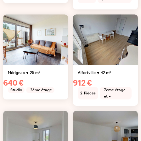
+
Mérignac
25
m²
Alfortville
42
m²
640 €
912 €
Studio
3ème étage
7ème étage
2
Pièces
et +