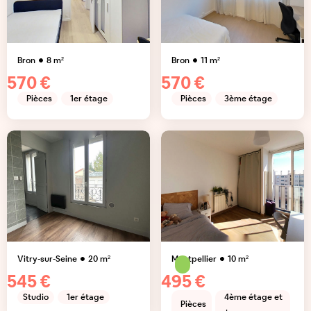
Bron
8
m²
Bron
11
m²
570 €
570 €
Pièces
1er étage
Pièces
3ème étage
Vitry-sur-Seine
20
m²
Montpellier
10
m²
545 €
495 €
Studio
1er étage
4ème étage et
Pièces