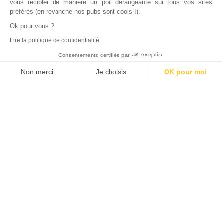
vous recibler de manière un poil dérangeante sur tous vos sites
préférés (en revanche nos pubs sont cools !).
Ok pour vous ?
Lire la politique de confidentialité
Consentements certifiés par
Non merci
Je choisis
OK pour moi
Axeptio consent
Plateforme de Gestion du Consentement : Personnalisez vos Options
Notre plateforme vous permet d'adapter et de gérer vos paramètres de
Inscrivez vous à notre newsletter !
L'actualité immobilière, tous les vendredis, dans votre
boite mail.