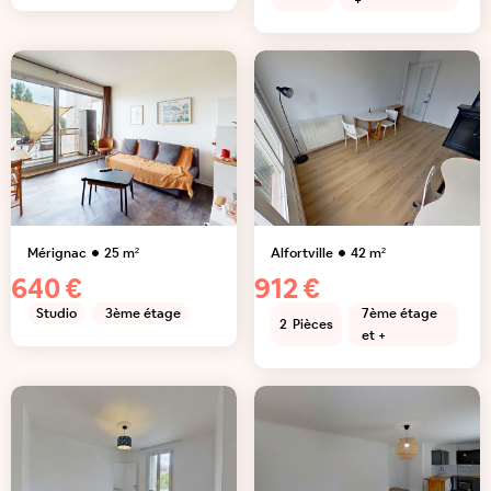
+
Mérignac
25
m²
Alfortville
42
m²
640 €
912 €
Studio
3ème étage
7ème étage
2
Pièces
et +