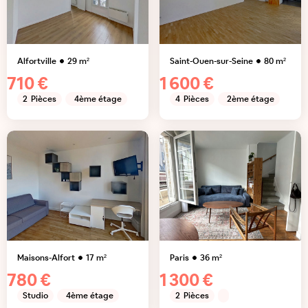
Alfortville
29
m²
Saint-Ouen-sur-Seine
80
m²
710 €
1 600 €
2
Pièces
4ème étage
4
Pièces
2ème étage
Maisons-Alfort
17
m²
Paris
36
m²
780 €
1 300 €
Studio
4ème étage
2
Pièces