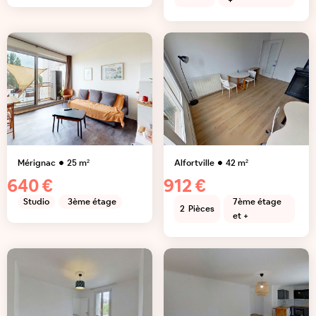
+
Mérignac
25
m²
Alfortville
42
m²
640 €
912 €
Studio
3ème étage
7ème étage
2
Pièces
et +