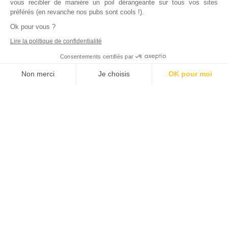
vous recibler de manière un poil dérangeante sur tous vos sites
préférés (en revanche nos pubs sont cools !).
Ok pour vous ?
Lire la politique de confidentialité
Consentements certifiés par
Non merci
Je choisis
OK pour moi
Axeptio consent
Plateforme de Gestion du Consentement : Personnalisez vos Options
Notre plateforme vous permet d'adapter et de gérer vos paramètres de
Inscrivez vous à notre newsletter !
L'actualité immobilière, tous les vendredis, dans votre
boite mail.