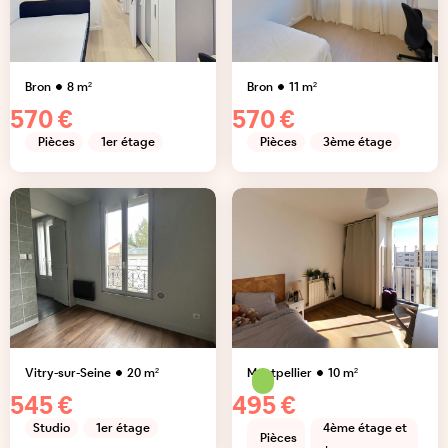
Bron
8
m²
Bron
11
m²
570 €
570 €
Pièces
1er étage
Pièces
3ème étage
Vitry-sur-Seine
20
m²
Montpellier
10
m²
545 €
495 €
Studio
1er étage
4ème étage et
Pièces