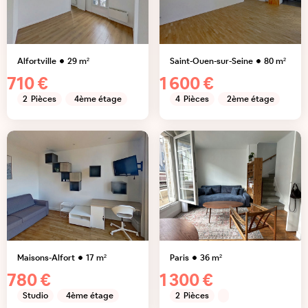
Alfortville
29
m²
Saint-Ouen-sur-Seine
80
m²
710 €
1 600 €
2
Pièces
4ème étage
4
Pièces
2ème étage
Maisons-Alfort
17
m²
Paris
36
m²
780 €
1 300 €
Studio
4ème étage
2
Pièces