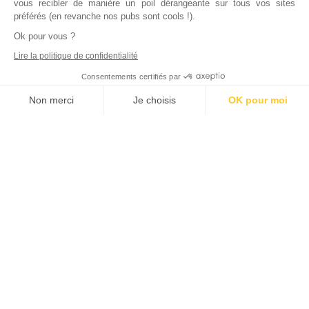
vous recibler de manière un poil dérangeante sur tous vos sites
préférés (en revanche nos pubs sont cools !).
Ok pour vous ?
Lire la politique de confidentialité
Consentements certifiés par
Non merci
Je choisis
OK pour moi
Axeptio consent
Plateforme de Gestion du Consentement : Personnalisez vos Options
Notre plateforme vous permet d'adapter et de gérer vos paramètres de
Inscrivez vous à notre newsletter !
L'actualité immobilière, tous les vendredis, dans votre
boite mail.