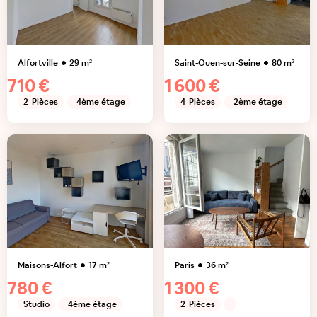
Alfortville
29
m²
Saint-Ouen-sur-Seine
80
m²
710 €
1 600 €
2
Pièces
4ème étage
4
Pièces
2ème étage
Maisons-Alfort
17
m²
Paris
36
m²
780 €
1 300 €
Studio
4ème étage
2
Pièces