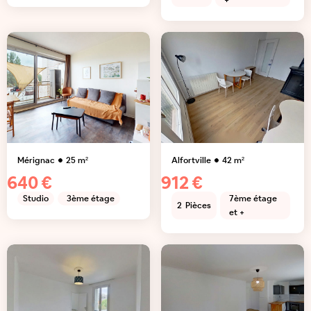
+
Mérignac
25
m²
Alfortville
42
m²
640 €
912 €
Studio
3ème étage
7ème étage
2
Pièces
et +