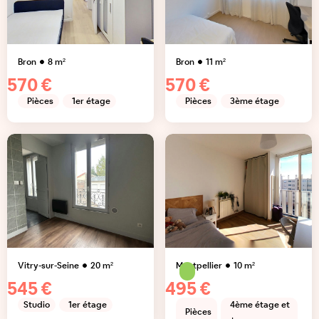
Bron
8
m²
Bron
11
m²
570 €
570 €
Pièces
1er étage
Pièces
3ème étage
Vitry-sur-Seine
20
m²
Montpellier
10
m²
545 €
495 €
Studio
1er étage
4ème étage et
Pièces