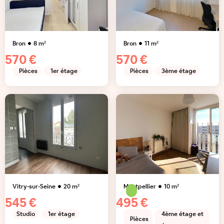
Bron
8
m²
Bron
11
m²
570 €
570 €
Pièces
1er étage
Pièces
3ème étage
Vitry-sur-Seine
20
m²
Montpellier
10
m²
545 €
495 €
Studio
1er étage
4ème étage et
Pièces