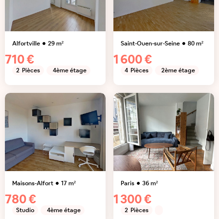
Alfortville
29
m²
Saint-Ouen-sur-Seine
80
m²
710 €
1 600 €
2
Pièces
4ème étage
4
Pièces
2ème étage
Maisons-Alfort
17
m²
Paris
36
m²
780 €
1 300 €
Studio
4ème étage
2
Pièces