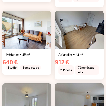
+
Mérignac
25
m²
Alfortville
42
m²
640 €
912 €
Studio
3ème étage
7ème étage
2
Pièces
et +