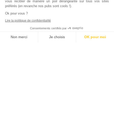
vous recibler de manière un poil dérangeante sur tous vos sites
préférés (en revanche nos pubs sont cools !).
Ok pour vous ?
Lire la politique de confidentialité
Consentements certifiés par
Non merci
Je choisis
OK pour moi
Axeptio consent
Plateforme de Gestion du Consentement : Personnalisez vos Options
Notre plateforme vous permet d'adapter et de gérer vos paramètres de
Inscrivez vous à notre newsletter !
L'actualité immobilière, tous les vendredis, dans votre
boite mail.