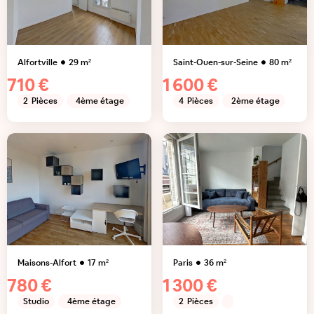
Alfortville
29
m²
Saint-Ouen-sur-Seine
80
m²
710 €
1 600 €
2
Pièces
4ème étage
4
Pièces
2ème étage
Maisons-Alfort
17
m²
Paris
36
m²
780 €
1 300 €
Studio
4ème étage
2
Pièces