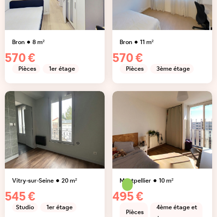
Bron
8
m²
Bron
11
m²
570 €
570 €
Pièces
1er étage
Pièces
3ème étage
Vitry-sur-Seine
20
m²
Montpellier
10
m²
545 €
495 €
Studio
1er étage
4ème étage et
Pièces