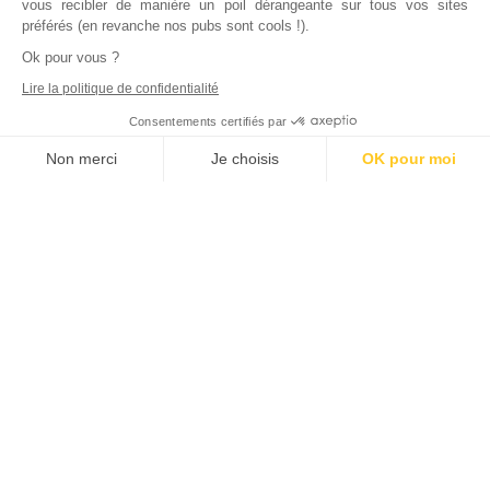
vous recibler de manière un poil dérangeante sur tous vos sites
préférés (en revanche nos pubs sont cools !).
Ok pour vous ?
Lire la politique de confidentialité
Consentements certifiés par
Non merci
Je choisis
OK pour moi
Axeptio consent
Plateforme de Gestion du Consentement : Personnalisez vos Options
Notre plateforme vous permet d'adapter et de gérer vos paramètres de
Inscrivez vous à notre newsletter !
L'actualité immobilière, tous les vendredis, dans votre
boite mail.