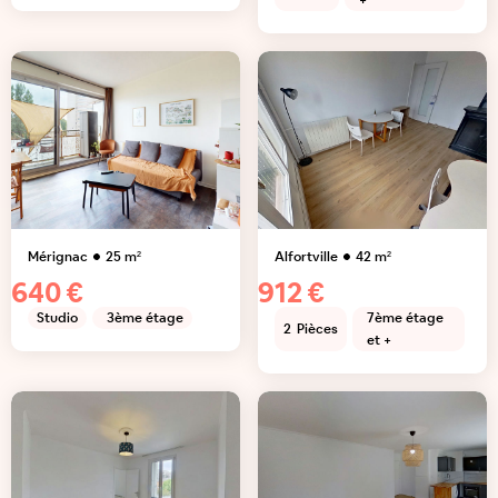
+
Mérignac
25
m²
Alfortville
42
m²
640 €
912 €
Studio
3ème étage
7ème étage
2
Pièces
et +