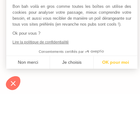
Bon bah voilà en gros comme toutes les boîtes on utilise des
cookies pour analyser votre passage, mieux comprendre votre
besoin, et aussi vous recibler de manière un poil dérangeante sur
tous vos sites préférés (en revanche nos pubs sont cools !).
Ok pour vous ?
Lire la politique de confidentialité
Consentements certifiés par
Non merci
Je choisis
OK pour moi
Axeptio consent
Plateforme de Gestion du Consentement : Personnalisez vos Optio
Notre plateforme vous permet d'adapter et de gérer vos paramètres