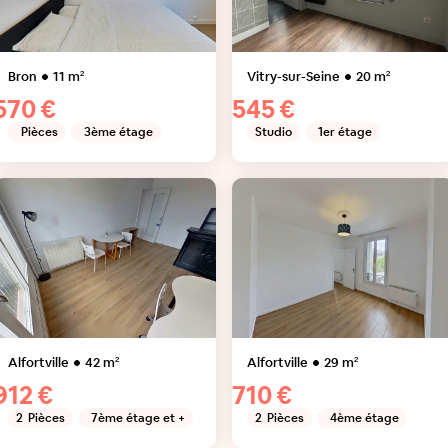
Bron
11
m²
Vitry-sur-Seine
20
m²
570 €
545 €
Pièces
3ème étage
Studio
1er étage
Alfortville
42
m²
Alfortville
29
m²
912 €
710 €
2
Pièces
7ème étage et +
2
Pièces
4ème étage