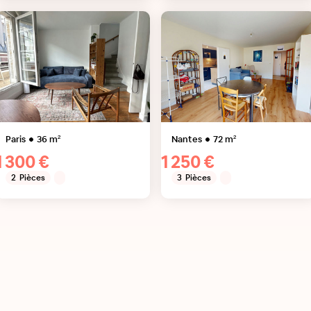
Paris
36
m²
Nantes
72
m²
1 300 €
1 250 €
2
Pièces
3
Pièces