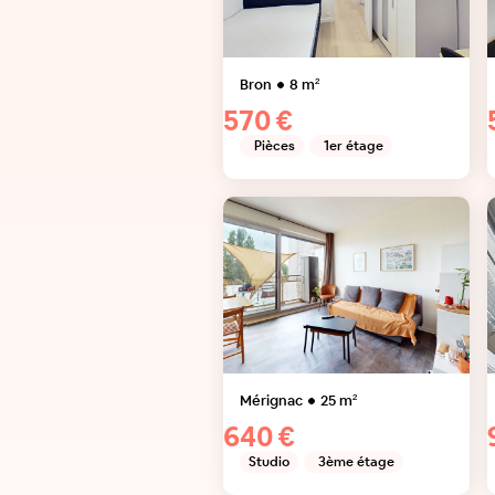
Bron
8
m²
570 €
Pièces
1er étage
Mérignac
25
m²
640 €
Studio
3ème étage