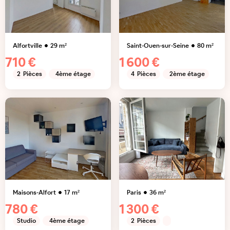
Alfortville
29
m²
Saint-Ouen-sur-Seine
80
m²
710 €
1 600 €
2
Pièces
4ème étage
4
Pièces
2ème étage
Maisons-Alfort
17
m²
Paris
36
m²
780 €
1 300 €
Studio
4ème étage
2
Pièces