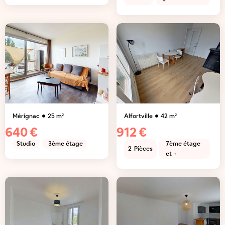
+
Mérignac
25
m²
Alfortville
42
m²
640 €
912 €
Studio
3ème étage
7ème étage
2
Pièces
et +