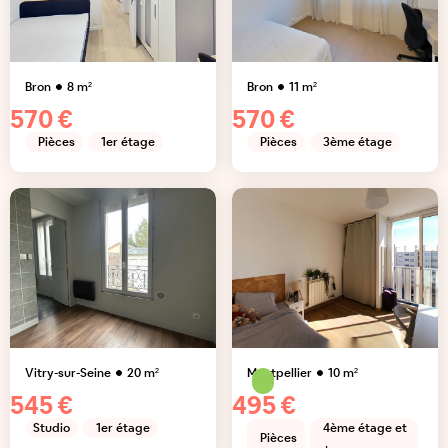
Bron
8
m²
Bron
11
m²
570 €
570 €
Pièces
1er étage
Pièces
3ème étage
Vitry-sur-Seine
20
m²
Montpellier
10
m²
545 €
495 €
Studio
1er étage
4ème étage et
Pièces