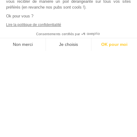
vous recibler de manière un poil dérangeante sur tous vos sites
préférés (en revanche nos pubs sont cools !).
Ok pour vous ?
Lire la politique de confidentialité
Consentements certifiés par
Non merci
Je choisis
OK pour moi
Axeptio consent
Plateforme de Gestion du Consentement : Personnalisez vos Options
Notre plateforme vous permet d'adapter et de gérer vos paramètres de
Inscrivez vous à notre newsletter !
L'actualité immobilière, tous les vendredis, dans votre
boite mail.