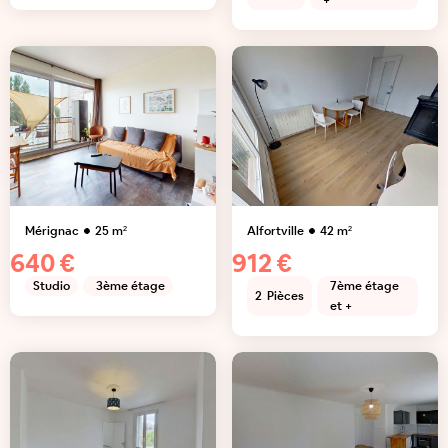
+
Mérignac
25
m²
Alfortville
42
m²
640 €
912 €
Studio
3ème étage
7ème étage
2
Pièces
et +