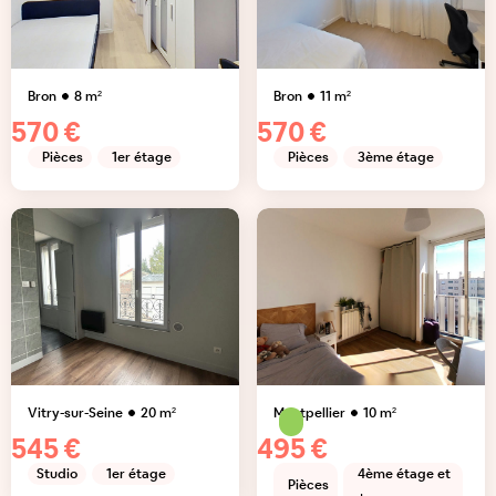
Bron
8
m²
Bron
11
m²
570 €
570 €
Pièces
1er étage
Pièces
3ème étage
Vitry-sur-Seine
20
m²
Montpellier
10
m²
545 €
495 €
Studio
1er étage
4ème étage et
Pièces