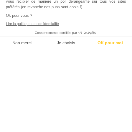
vous recibler de manière un poil dérangeante sur tous vos sites
préférés (en revanche nos pubs sont cools !).
Ok pour vous ?
Lire la politique de confidentialité
Consentements certifiés par
Non merci
Je choisis
OK pour moi
Axeptio consent
Plateforme de Gestion du Consentement : Personnalisez vos Options
Notre plateforme vous permet d'adapter et de gérer vos paramètres de
Inscrivez vous à notre newsletter !
L'actualité immobilière, tous les vendredis, dans votre
boite mail.