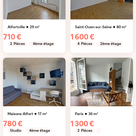
Alfortville
29
m²
Saint-Ouen-sur-Seine
80
m²
710 €
1 600 €
2
Pièces
4ème étage
4
Pièces
2ème étage
Maisons-Alfort
17
m²
Paris
36
m²
780 €
1 300 €
Studio
4ème étage
2
Pièces