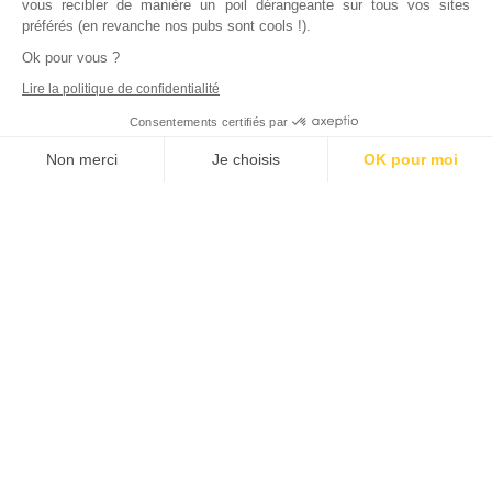
vous recibler de manière un poil dérangeante sur tous vos sites
préférés (en revanche nos pubs sont cools !).
Ok pour vous ?
Lire la politique de confidentialité
Consentements certifiés par
Non merci
Je choisis
OK pour moi
Axeptio consent
Plateforme de Gestion du Consentement : Personnalisez vos Options
Notre plateforme vous permet d'adapter et de gérer vos paramètres de
Inscrivez vous à notre newsletter !
L'actualité immobilière, tous les vendredis, dans votre
boite mail.