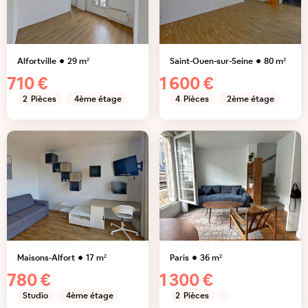
Alfortville
29
m²
Saint-Ouen-sur-Seine
80
m²
710 €
1 600 €
2
Pièces
4ème étage
4
Pièces
2ème étage
Maisons-Alfort
17
m²
Paris
36
m²
780 €
1 300 €
Studio
4ème étage
2
Pièces