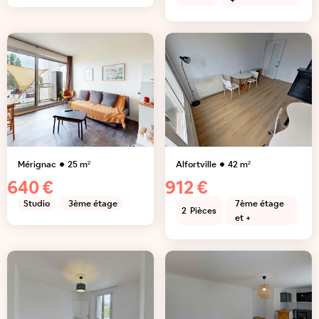
+
Mérignac
25
m²
Alfortville
42
m²
640 €
912 €
Studio
3ème étage
7ème étage
2
Pièces
et +