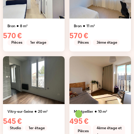
Bron
8
m²
Bron
11
m²
570 €
570 €
Pièces
1er étage
Pièces
3ème étage
Vitry-sur-Seine
20
m²
Montpellier
10
m²
545 €
495 €
Studio
1er étage
4ème étage et
Pièces