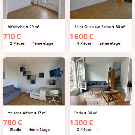
Alfortville
29
m²
Saint-Ouen-sur-Seine
80
m²
710 €
1 600 €
2
Pièces
4ème étage
4
Pièces
2ème étage
Maisons-Alfort
17
m²
Paris
36
m²
780 €
1 300 €
Studio
4ème étage
2
Pièces