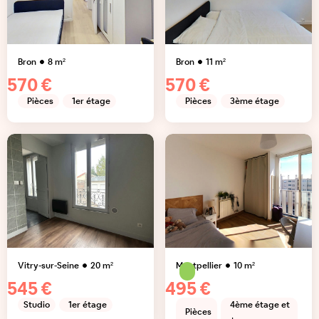
Bron
8
m²
Bron
11
m²
570 €
570 €
Pièces
1er étage
Pièces
3ème étage
Vitry-sur-Seine
20
m²
Montpellier
10
m²
545 €
495 €
Studio
1er étage
4ème étage et
Pièces