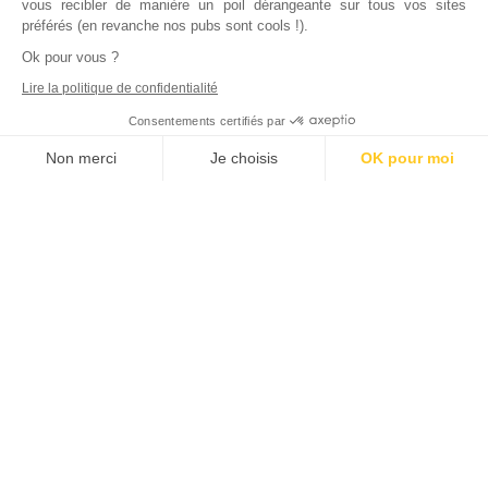
vous recibler de manière un poil dérangeante sur tous vos sites
préférés (en revanche nos pubs sont cools !).
Ok pour vous ?
Lire la politique de confidentialité
Consentements certifiés par
Non merci
Je choisis
OK pour moi
Axeptio consent
Plateforme de Gestion du Consentement : Personnalisez vos Options
Notre plateforme vous permet d'adapter et de gérer vos paramètres de
Inscrivez vous à notre newsletter !
L'actualité immobilière, tous les vendredis, dans votre
boite mail.