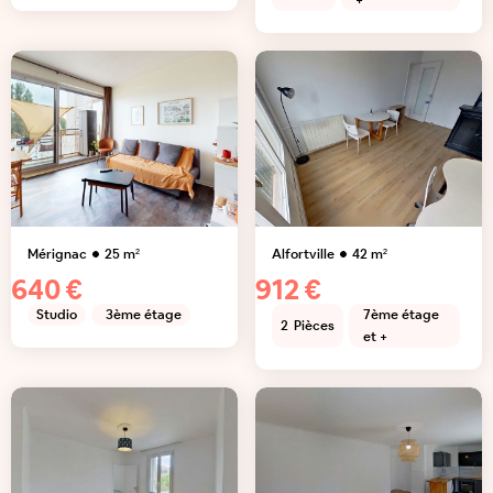
+
Mérignac
25
m²
Alfortville
42
m²
640 €
912 €
Studio
3ème étage
7ème étage
2
Pièces
et +