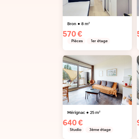
Bron
8
m²
570 €
Pièces
1er étage
Mérignac
25
m²
640 €
Studio
3ème étage