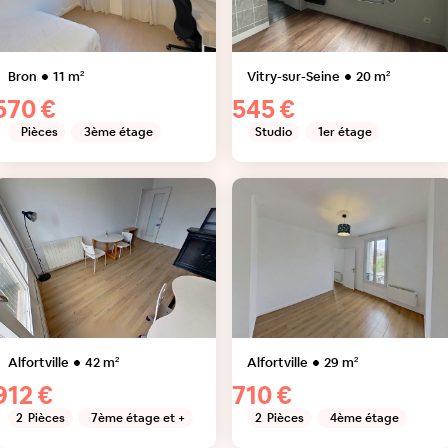
Bron
11
m²
Vitry-sur-Seine
20
m²
570 €
545 €
Pièces
3ème étage
Studio
1er étage
Alfortville
42
m²
Alfortville
29
m²
912 €
710 €
2
Pièces
7ème étage et +
2
Pièces
4ème étage