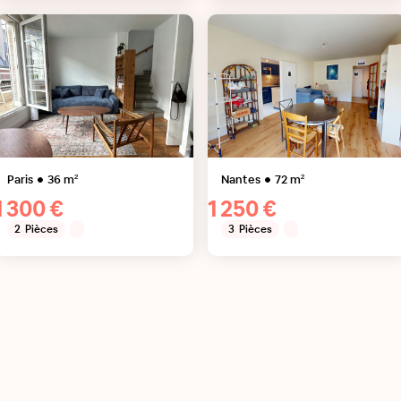
Paris
36
m²
Nantes
72
m²
1 300 €
1 250 €
2
Pièces
3
Pièces