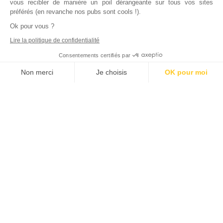
vous recibler de manière un poil dérangeante sur tous vos sites
préférés (en revanche nos pubs sont cools !).
Ok pour vous ?
Lire la politique de confidentialité
Consentements certifiés par
Non merci
Je choisis
OK pour moi
Axeptio consent
Plateforme de Gestion du Consentement : Personnalisez vos Options
Notre plateforme vous permet d'adapter et de gérer vos paramètres de
Inscrivez vous à notre newsletter !
L'actualité immobilière, tous les vendredis, dans votre
boite mail.