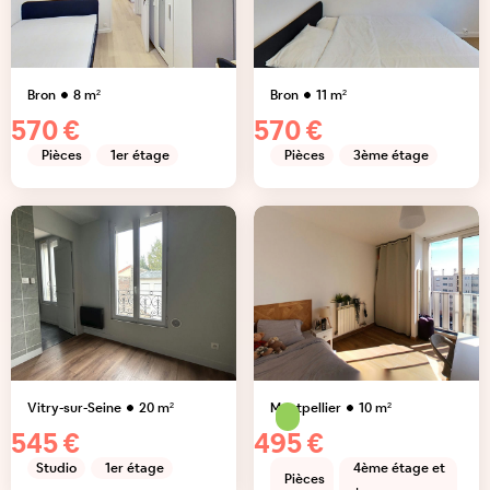
Bron
8
m²
Bron
11
m²
570 €
570 €
Pièces
1er étage
Pièces
3ème étage
Vitry-sur-Seine
20
m²
Montpellier
10
m²
545 €
495 €
Studio
1er étage
4ème étage et
Pièces