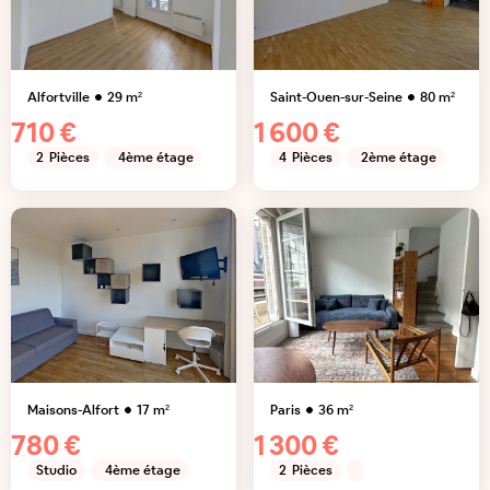
Alfortville
29
m²
Saint-Ouen-sur-Seine
80
m²
710 €
1 600 €
2
Pièces
4ème étage
4
Pièces
2ème étage
Maisons-Alfort
17
m²
Paris
36
m²
780 €
1 300 €
Studio
4ème étage
2
Pièces