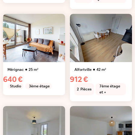
+
Mérignac
25
m²
Alfortville
42
m²
640 €
912 €
Studio
3ème étage
7ème étage
2
Pièces
et +