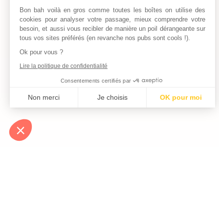
Bon bah voilà en gros comme toutes les boîtes on utilise des
cookies pour analyser votre passage, mieux comprendre votre
besoin, et aussi vous recibler de manière un poil dérangeante sur
tous vos sites préférés (en revanche nos pubs sont cools !).
Ok pour vous ?
Lire la politique de confidentialité
Consentements certifiés par
Non merci
Je choisis
OK pour moi
Axeptio consent
Plateforme de Gestion du Consentement : Personnalisez vos Optio
Notre plateforme vous permet d'adapter et de gérer vos paramètres