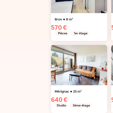
Bron
8
m²
570 €
Pièces
1er étage
Mérignac
25
m²
640 €
Studio
3ème étage