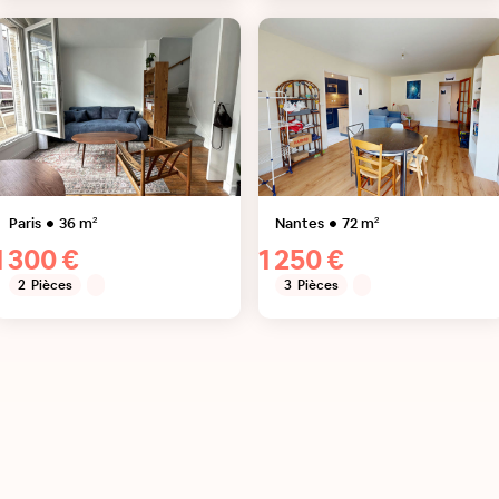
Paris
36
m²
Nantes
72
m²
1 300 €
1 250 €
2
Pièces
3
Pièces