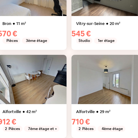
Bron
11
m²
Vitry-sur-Seine
20
m²
570 €
545 €
Pièces
3ème étage
Studio
1er étage
Alfortville
42
m²
Alfortville
29
m²
912 €
710 €
2
Pièces
7ème étage et +
2
Pièces
4ème étage